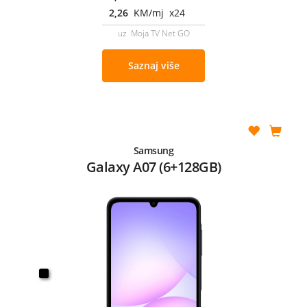
2,26
KM/mj x24
uz Moja TV Net GO
Saznaj više
Samsung
Galaxy A07 (6+128GB)