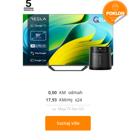
0,00
KM odmah
17,93
KM/mj x24
uz Moja TV Net GO
Saznaj više