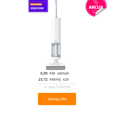
0,00
KM odmah
23,72
KM/mj x24
uz Moja TV Net GO
Saznaj više