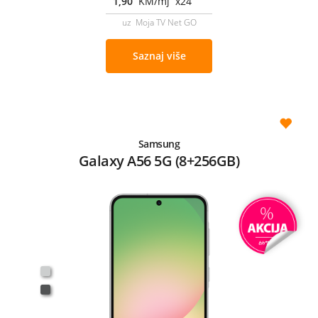
1,90
KM/mj x24
uz Moja TV Net GO
Saznaj više
Samsung
Galaxy A56 5G (8+256GB)