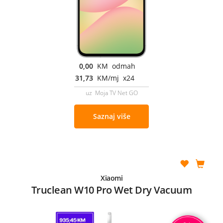
0,00
KM odmah
31,73
KM/mj x24
uz Moja TV Net GO
Saznaj više
Xiaomi
Truclean W10 Pro Wet Dry Vacuum