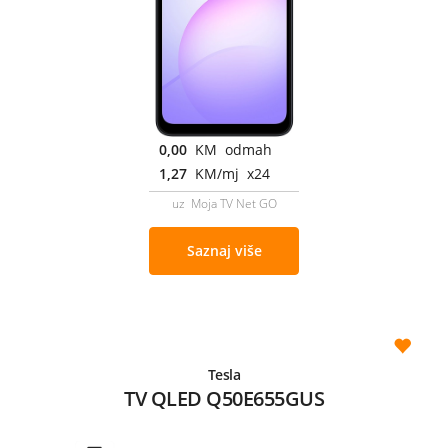
0,00
KM odmah
1,27
KM/mj x24
uz Moja TV Net GO
Saznaj više
Tesla
TV QLED Q50E655GUS