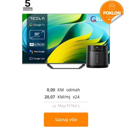
0,00
KM odmah
20,07
KM/mj x24
uz Moja TV Net L
Saznaj više