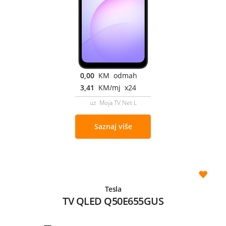
0,00
KM odmah
3,41
KM/mj x24
uz Moja TV Net L
Saznaj više
Tesla
TV QLED Q50E655GUS