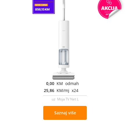
0,00
KM odmah
25,86
KM/mj x24
uz Moja TV Net L
Saznaj više