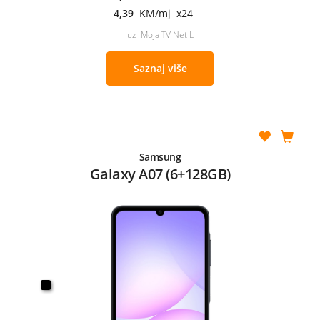
4,39
KM/mj x24
uz Moja TV Net L
Saznaj više
Samsung
Galaxy A07 (6+128GB)