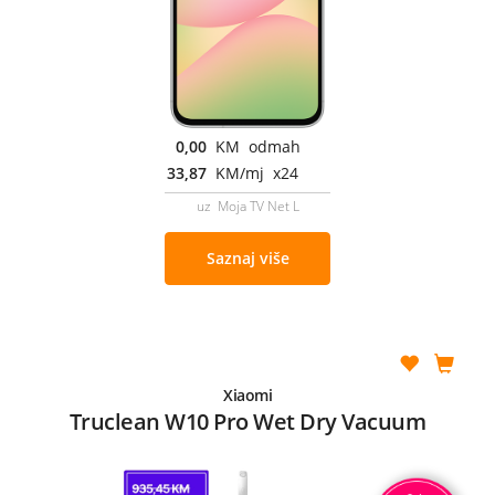
0,00
KM odmah
33,87
KM/mj x24
uz Moja TV Net L
Saznaj više
Xiaomi
Truclean W10 Pro Wet Dry Vacuum