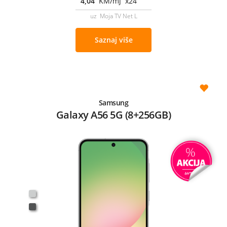
4,04
KM/mj x24
uz Moja TV Net L
Saznaj više
Samsung
Galaxy A56 5G (8+256GB)