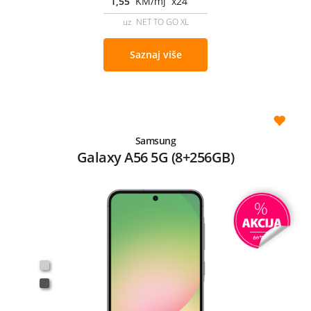
1,55
KM/mj x24
uz NET TO GO XL
Saznaj više
Samsung
Galaxy A56 5G (8+256GB)