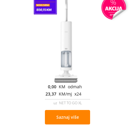
0,00
KM odmah
23,37
KM/mj x24
uz NET TO GO XL
Saznaj više