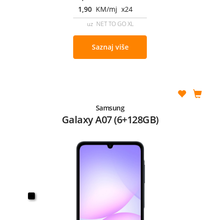
1,90
KM/mj x24
uz NET TO GO XL
Saznaj više
Samsung
Galaxy A07 (6+128GB)