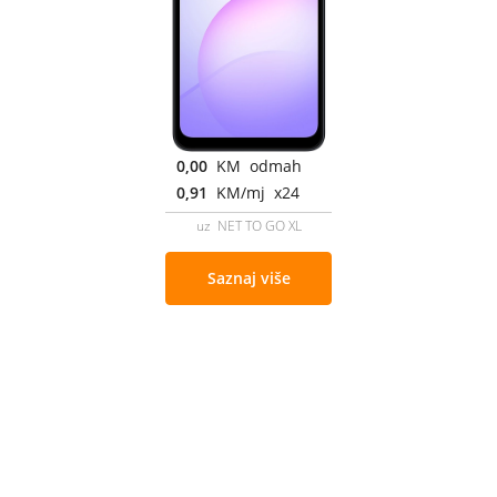
0,00
KM odmah
0,91
KM/mj x24
uz NET TO GO XL
Saznaj više