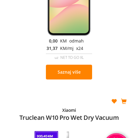
0,00
KM odmah
31,37
KM/mj x24
uz NET TO GO XL
Saznaj više
Xiaomi
Truclean W10 Pro Wet Dry Vacuum