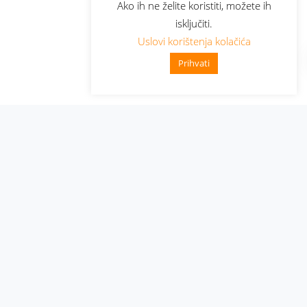
Ako ih ne želite koristiti, možete ih
isključiti.
Uslovi korištenja kolačića
Prihvati
Administracija
Nabavke i pozivi