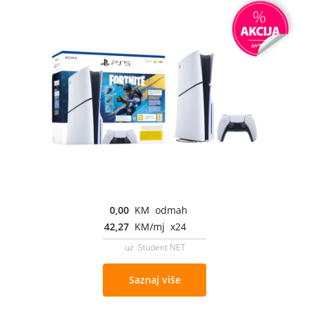
0,00
KM odmah
42,27
KM/mj x24
uz Student NET
Saznaj više