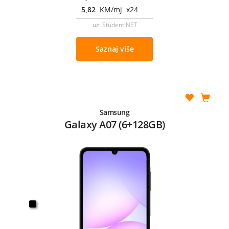
5,82
KM/mj x24
uz Student NET
Saznaj više
Samsung
Galaxy A07 (6+128GB)