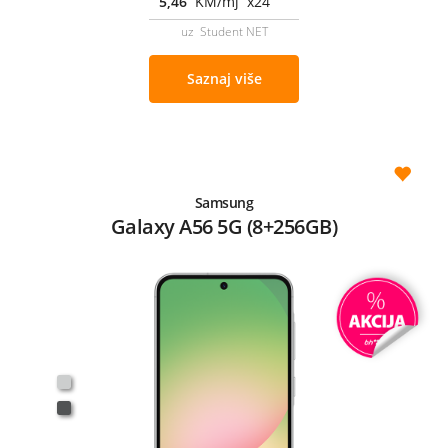
5,46
KM/mj x24
uz Student NET
Saznaj više
Samsung
Galaxy A56 5G (8+256GB)