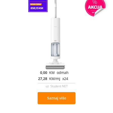
0,00
KM odmah
27,28
KM/mj x24
uz Student NET
Saznaj više