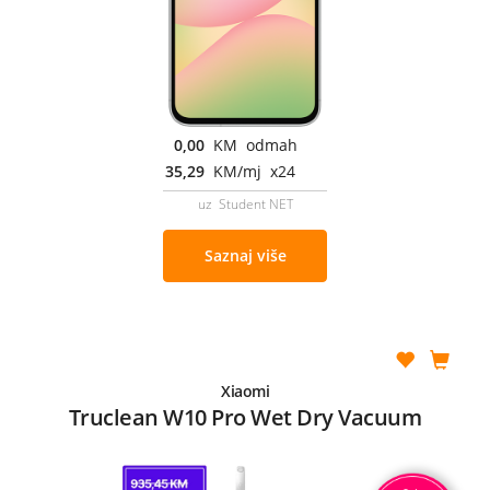
0,00
KM odmah
35,29
KM/mj x24
uz Student NET
Saznaj više
Xiaomi
Truclean W10 Pro Wet Dry Vacuum