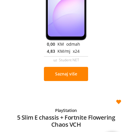
0,00
KM odmah
4,83
KM/mj x24
uz Student NET
Saznaj više
PlayStation
5 Slim E chassis + Fortnite Flowering
Chaos VCH