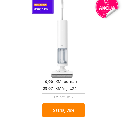
0,00
KM odmah
29,07
KM/mj x24
uz netFlat 5
Saznaj više