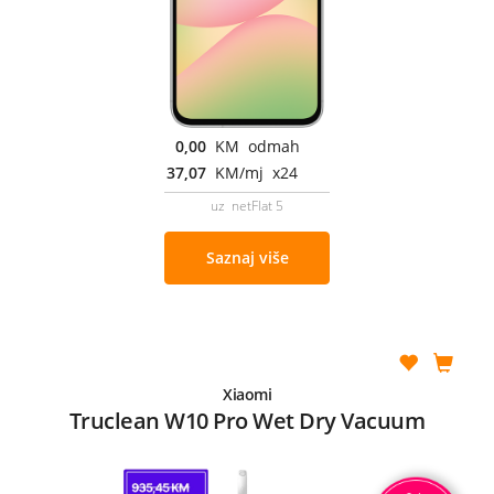
0,00
KM odmah
37,07
KM/mj x24
uz netFlat 5
Saznaj više
Xiaomi
Truclean W10 Pro Wet Dry Vacuum