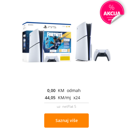
0,00
KM odmah
44,05
KM/mj x24
uz netFlat 5
Saznaj više