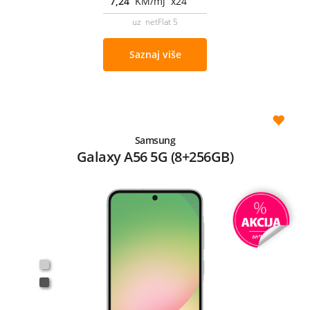
7,24
KM/mj x24
uz netFlat 5
Saznaj više
Samsung
Galaxy A56 5G (8+256GB)