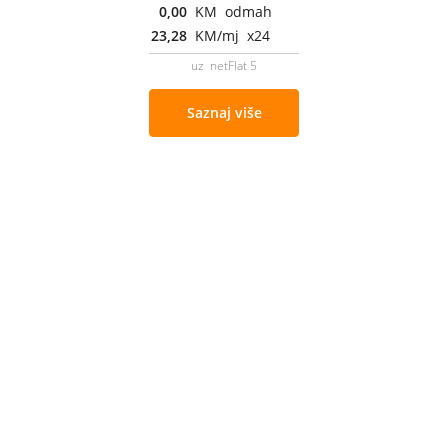
0,00
KM odmah
23,28
KM/mj x24
uz netFlat 5
Saznaj više