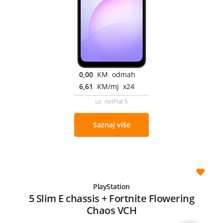
0,00
KM odmah
6,61
KM/mj x24
uz netFlat 5
Saznaj više
PlayStation
5 Slim E chassis + Fortnite Flowering
Chaos VCH