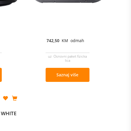
742,50
KM odmah
uz Osnovni paket fizicka
lica
Saznaj više
0 WHITE