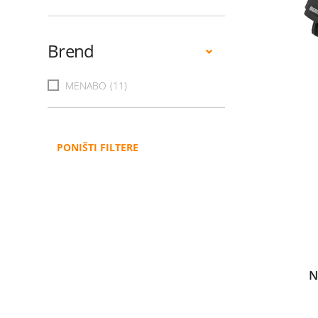
Brend
MENABO
(11)
PONIŠTI FILTERE
N