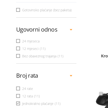
Gotovinsko plaćanje (bez paketa)
Ugovorni odnos
24 mjeseca
12 mjeseci
(11)
Kro
Bez obaveznog trajanja
(11)
Broj rata
24 rate
12 rata
(11)
Jednokratno plaćanje
(11)