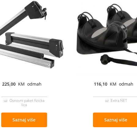
225,00
KM odmah
116,10
KM odmah
uz Osnovni paket fizicka
uz Extra NET
lica
Saznaj više
Saznaj više