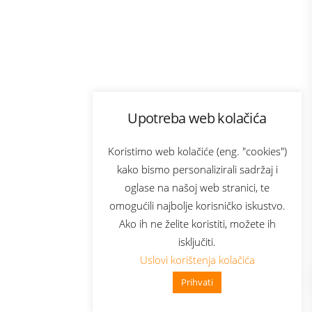
Program lojalnosti
Upotreba web kolačića
com
Bonus plus
sluga
Prijava za newsletter
Koristimo web kolačiće (eng. "cookies")
kako bismo personalizirali sadržaj i
oglase na našoj web stranici, te
elecom
omogućili najbolje korisničko iskustvo.
Ako ih ne želite koristiti, možete ih
isključiti.
Uslovi korištenja kolačića
Prihvati
👋 Zdravo, kako mogu pomoći?