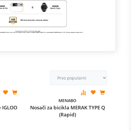
M
v
MENABO
e IGLOO
Nosači za bicikla MERAK TYPE Q
(Rapid)