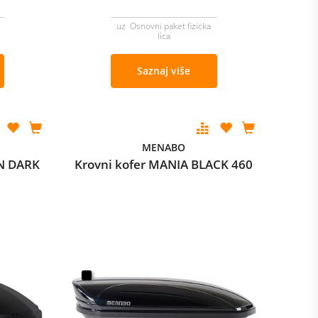
uz Osnovni paket fizicka
lica
Saznaj više
MENABO
N DARK
Krovni kofer MANIA BLACK 460