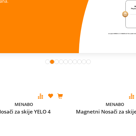
ana.
MENABO
MENABO
osači za skije YELO 4
Magnetni Nosači za skij