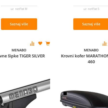
uz netFlat M
uz netFlat 5
Saznaj više
Saznaj više
MENABO
MENABO
vne šipke TIGER SILVER
Krovni kofer MARATHO
460