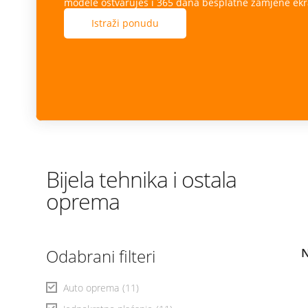
modele ostvaruješ i 365 dana besplatne zamjene ekr
Istraži ponudu
Bijela tehnika i ostala
oprema
Odabrani filteri
N
Auto oprema
(11)