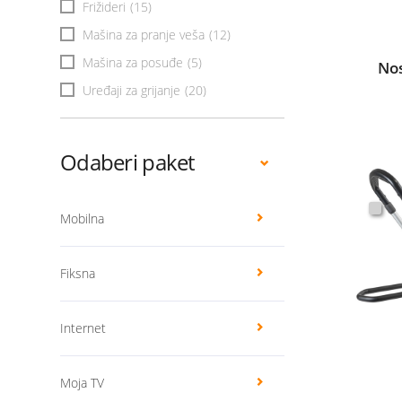
Frižideri
(15)
Mašina za pranje veša
(12)
Mašina za posuđe
(5)
Nos
Uređaji za grijanje
(20)
Odaberi paket
Mobilna
Fiksna
Internet
Moja TV