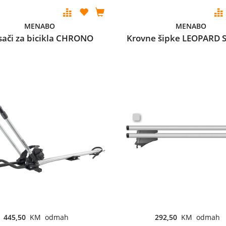
MENABO
MENABO
ači za bicikla CHRONO
Krovne šipke LEOPARD S
445,50
KM odmah
292,50
KM odmah