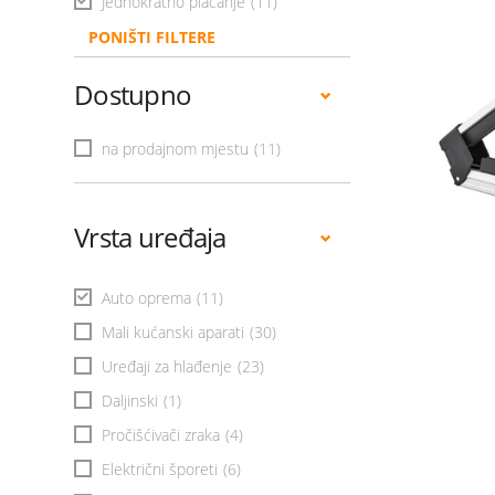
Jednokratno plaćanje
(11)
PONIŠTI FILTERE
Dostupno
na prodajnom mjestu
(11)
Vrsta uređaja
Auto oprema
(11)
Mali kućanski aparati
(30)
Uređaji za hlađenje
(23)
Daljinski
(1)
Pročišćivači zraka
(4)
Električni šporeti
(6)