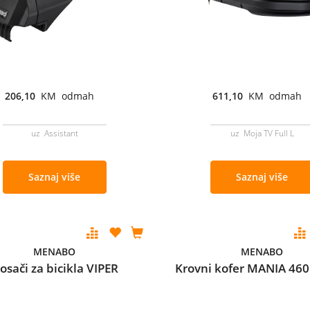
206,10
KM odmah
611,10
KM odmah
uz Assistant
uz Moja TV Full L
Saznaj više
Saznaj više
MENABO
MENABO
osači za bicikla VIPER
Krovni kofer MANIA 46