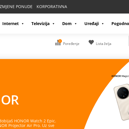
IZMJENE PONUDE
KORPORATIVNA
Internet
Televizija
Dom
Uređaji
Pogodno
0
Poređenje
Lista želja
OR
 dobijaš HONOR Watch 2 Epic.
R Projector Air Pro. Uz sve