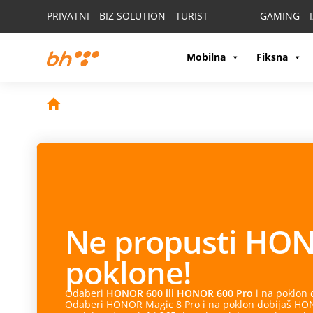
PRIVATNI
BIZ SOLUTION
TURIST
GAMING
Mobilna
Fiksna
Ne propusti
HON
poklone!
Odaberi
HONOR 600 ili HONOR 600 Pro
i na poklon
Odaberi HONOR Magic 8 Pro i na poklon dobijaš HONO