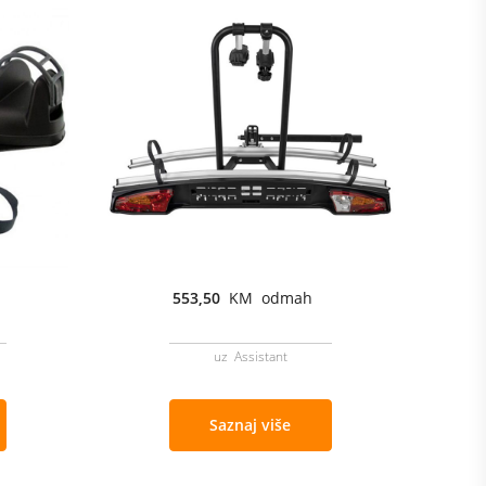
553,50
KM odmah
uz Assistant
Saznaj više