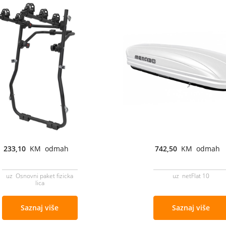
233,10
KM odmah
742,50
KM odmah
uz Osnovni paket fizicka
uz netFlat 10
lica
Saznaj više
Saznaj više