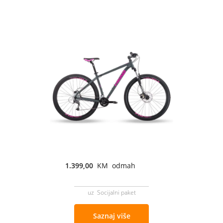
1.399,00
KM odmah
uz Socijalni paket
Saznaj više