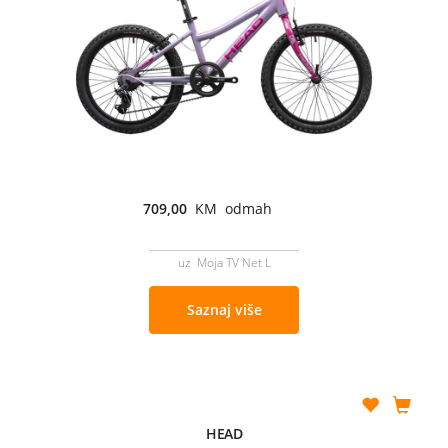
709,00
KM odmah
uz Moja TV Net L
Saznaj više
HEAD