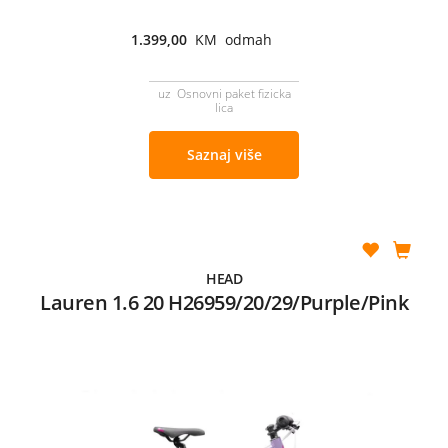
1.399,00
KM odmah
uz Osnovni paket fizicka
lica
Saznaj više
HEAD
Lauren 1.6 20 H26959/20/29/Purple/Pink