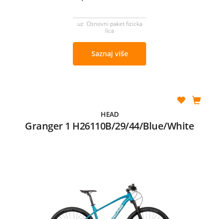
uz Osnovni paket fizicka
lica
Saznaj više
HEAD
Granger 1 H26110B/29/44/Blue/White