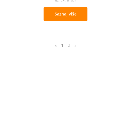
uz Extra NET
Saznaj više
«
1
2
»