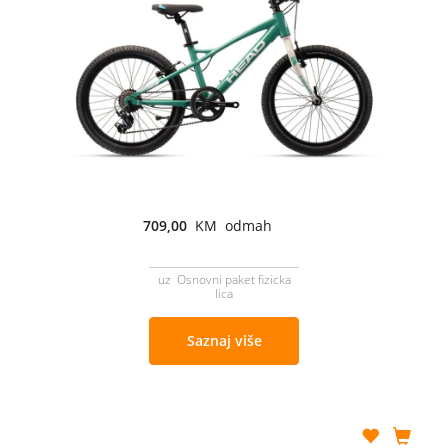
709,00
KM odmah
uz Osnovni paket fizicka
lica
Saznaj više