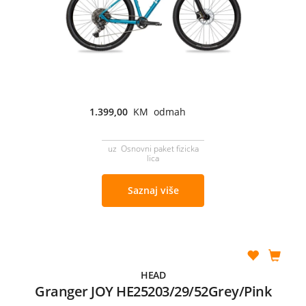
1.399,00
KM odmah
uz Osnovni paket fizicka
lica
Saznaj više
HEAD
Granger JOY HE25203/29/52Grey/Pink