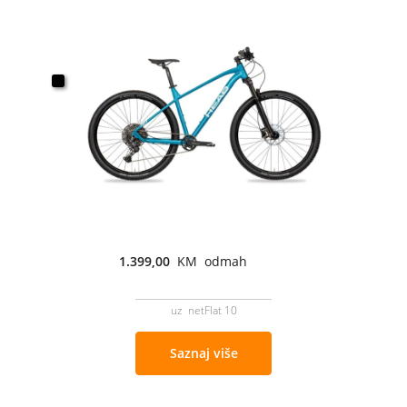
1.399,00
KM odmah
uz netFlat 10
Saznaj više