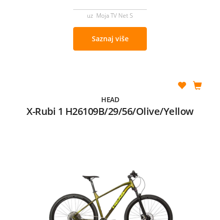
uz Moja TV Net S
Saznaj više
HEAD
X-Rubi 1 H26109B/29/56/Olive/Yellow