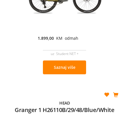
1.899,00
KM odmah
uz Student NET +
Saznaj više
HEAD
Granger 1 H26110B/29/48/Blue/White