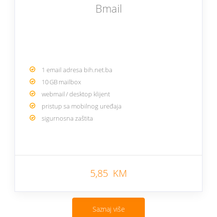
Bmail
1 email adresa bih.net.ba
10 GB mailbox
webmail / desktop klijent
pristup sa mobilnog uređaja
sigurnosna zaštita
5,85 KM
Saznaj više