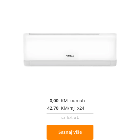
0,00
KM odmah
42,70
KM/mj x24
uz Extra L
Saznaj više