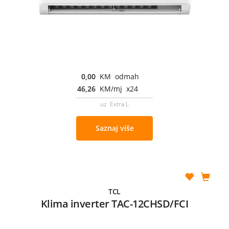
0,00
KM odmah
46,26
KM/mj x24
uz Extra L
Saznaj više
TCL
Klima inverter TAC-12CHSD/FCI