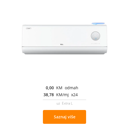
0,00
KM odmah
38,78
KM/mj x24
uz Extra L
Saznaj više