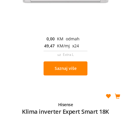
0,00
KM odmah
49,47
KM/mj x24
uz Extra L
Saznaj više
Hisense
Klima inverter Expert Smart 18K