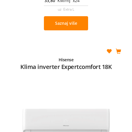
33,80
KM/mj x24
uz Extra L
Saznaj više
Hisense
Klima inverter Expertcomfort 18K