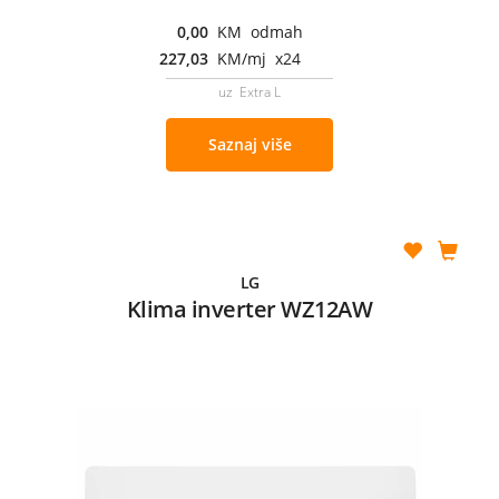
0,00
KM odmah
227,03
KM/mj x24
uz Extra L
Saznaj više
LG
Klima inverter WZ12AW