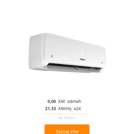
0,00
KM odmah
21,33
KM/mj x24
uz Extra L
Saznaj više