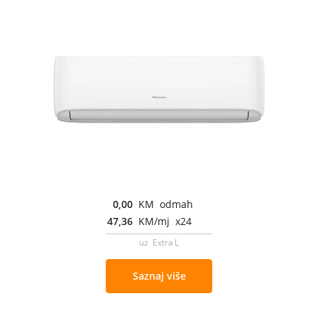
0,00
KM odmah
47,36
KM/mj x24
uz Extra L
Saznaj više