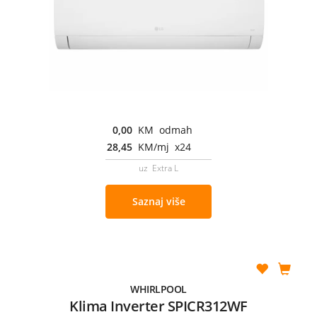
0,00
KM odmah
28,45
KM/mj x24
uz Extra L
Saznaj više
WHIRLPOOL
Klima Inverter SPICR312WF