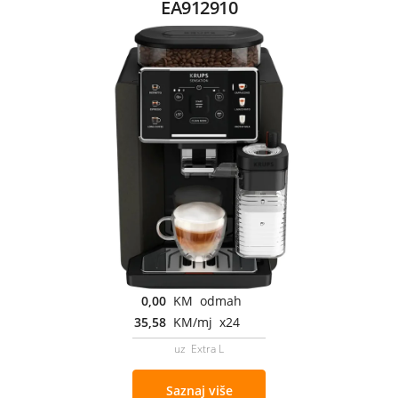
EA912910
0,00
KM odmah
35,58
KM/mj x24
uz Extra L
Saznaj više