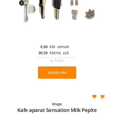
0,00
KM odmah
30,59
KM/mj x24
uz Extra L
Saznaj više
Krups
Kafe aparat Sensation Milk Pepite