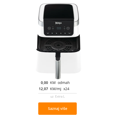
0,00
KM odmah
12,07
KM/mj x24
uz Extra L
Saznaj više