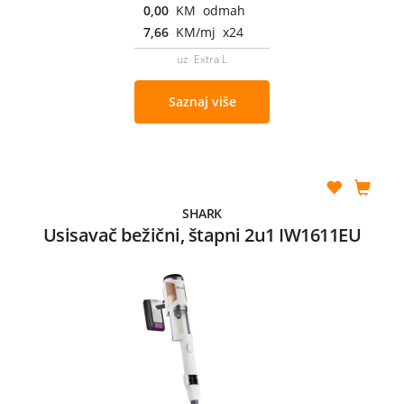
0,00
KM odmah
7,66
KM/mj x24
uz Extra L
Saznaj više
SHARK
Usisavač bežični, štapni 2u1 IW1611EU