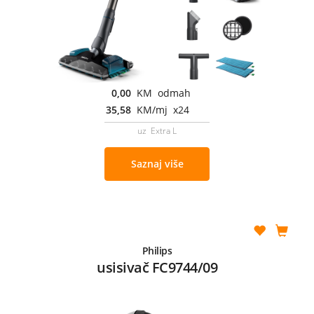
0,00
KM odmah
35,58
KM/mj x24
uz Extra L
Saznaj više
Philips
usisivač FC9744/09