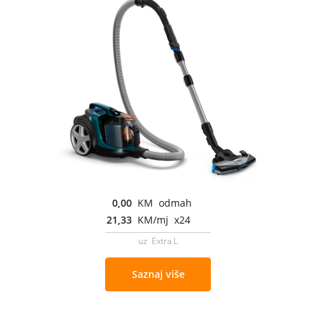
0,00
KM odmah
21,33
KM/mj x24
uz Extra L
Saznaj više