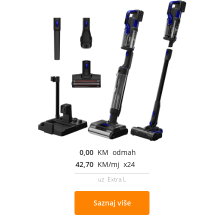
0,00
KM odmah
42,70
KM/mj x24
uz Extra L
Saznaj više