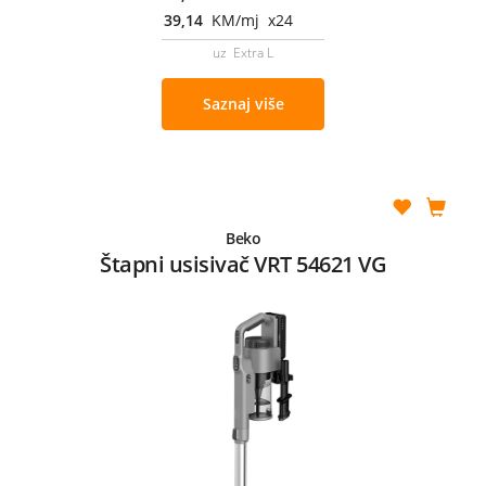
39,14
KM/mj x24
uz Extra L
Saznaj više
Beko
Štapni usisivač VRT 54621 VG