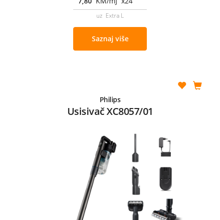
7,80
KM/mj x24
uz Extra L
Saznaj više
Philips
Usisivač XC8057/01