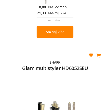
0,00
KM odmah
21,33
KM/mj x24
uz Extra L
Saznaj više
SHARK
Glam multistyler HD6052SEU