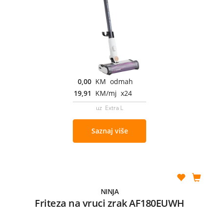
0,00
KM odmah
19,91
KM/mj x24
uz Extra L
Saznaj više
NINJA
Friteza na vruci zrak AF180EUWH