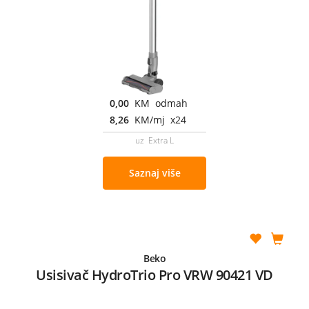
0,00
KM odmah
8,26
KM/mj x24
uz Extra L
Saznaj više
Beko
Usisivač HydroTrio Pro VRW 90421 VD