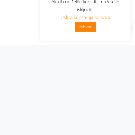
Ako ih ne želite koristiti, možete ih
isključiti.
Uslovi korištenja kolačića
Prihvati
Administracija
Nabavke i pozivi