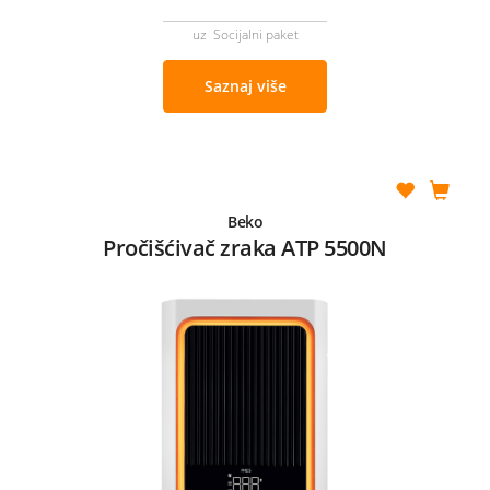
uz Socijalni paket
Saznaj više
Beko
Pročišćivač zraka ATP 5500N