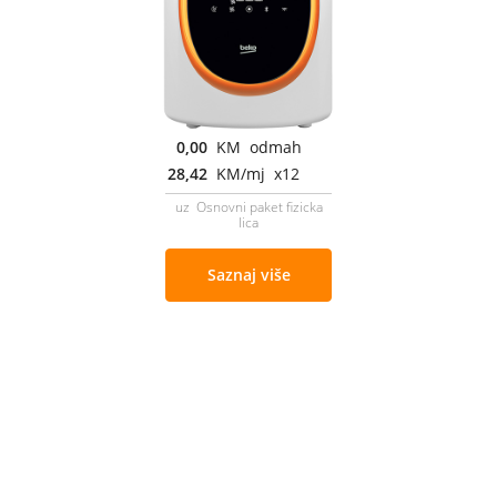
0,00
KM odmah
28,42
KM/mj x12
uz Osnovni paket fizicka
lica
Saznaj više