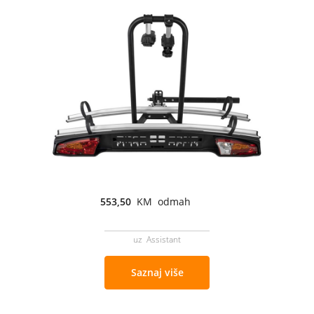
553,50
KM odmah
uz Assistant
Saznaj više