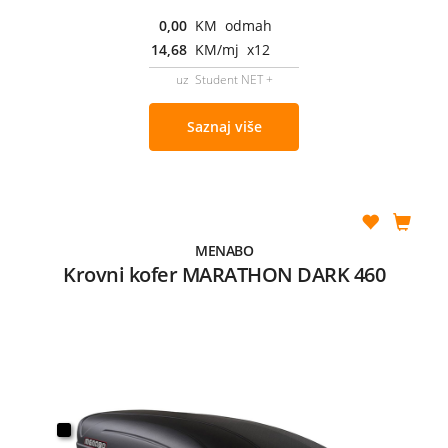
0,00
KM odmah
14,68
KM/mj x12
uz Student NET +
Saznaj više
MENABO
Krovni kofer MARATHON DARK 460