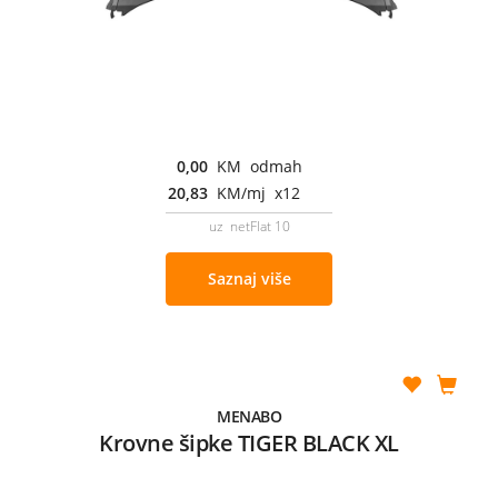
0,00
KM odmah
20,83
KM/mj x12
uz netFlat 10
Saznaj više
MENABO
Krovne šipke TIGER BLACK XL