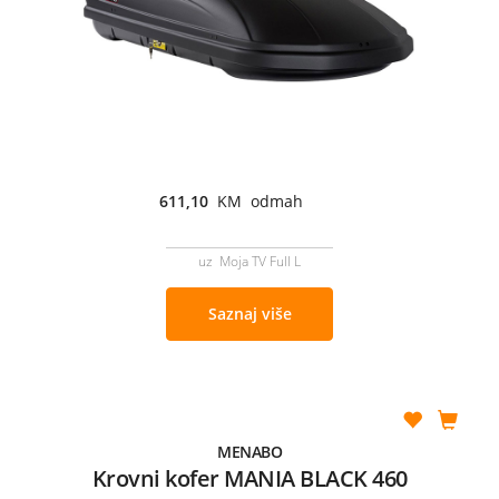
611,10
KM odmah
uz Moja TV Full L
Saznaj više
MENABO
Krovni kofer MANIA BLACK 460