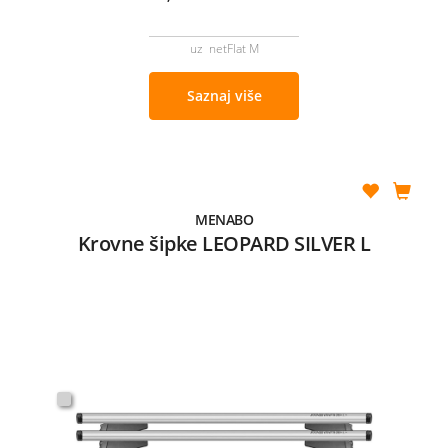
uz netFlat M
Saznaj više
MENABO
Krovne šipke LEOPARD SILVER L