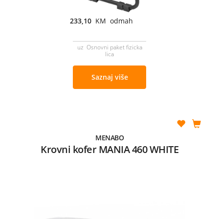
233,10
KM odmah
uz Osnovni paket fizicka
lica
Saznaj više
MENABO
Krovni kofer MANIA 460 WHITE