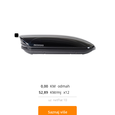
0,00
KM odmah
52,89
KM/mj x12
uz netFlat 10
Saznaj više