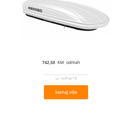
742,50
KM odmah
uz netFlat 10
Saznaj više