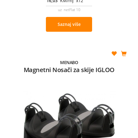
16,03
KM/mj x12
uz netFlat 10
Saznaj više
MENABO
Magnetni Nosači za skije IGLOO