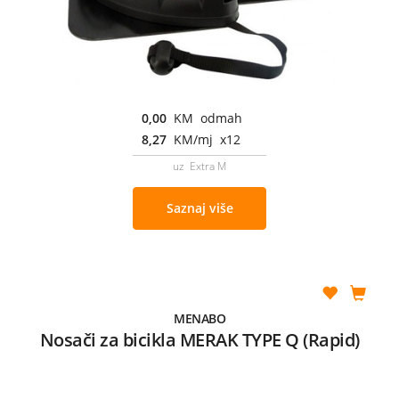
0,00
KM odmah
8,27
KM/mj x12
uz Extra M
Saznaj više
MENABO
Nosači za bicikla MERAK TYPE Q (Rapid)