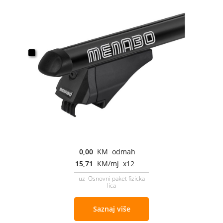
0,00
KM odmah
15,71
KM/mj x12
uz Osnovni paket fizicka
lica
Saznaj više