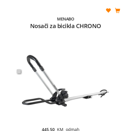
MENABO
Nosači za bicikla CHRONO
445,50
KM odmah