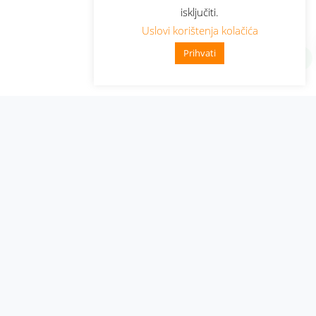
isključiti.
Uslovi korištenja kolačića
Prihvati
Administracija
Nabavke i pozivi
Karijera