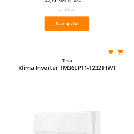
42,70
KM/mj x24
uz Extra L
Saznaj više
Tesla
Klima Inverter TM36EP11-1232IHWT