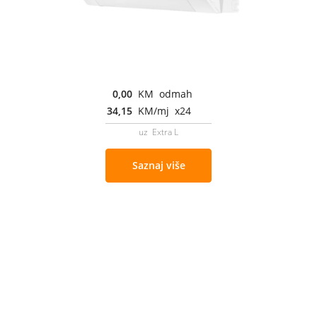
0,00
KM odmah
34,15
KM/mj x24
uz Extra L
Saznaj više