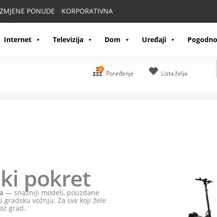
IZMJENE PONUDE
KORPORATIVNA
Internet
Televizija
Dom
Uređaji
Pogodno
0
Poređenje
Lista želja
ki pokret
a
— snažniji modeli, pouzdane
 gradsku vožnju. Za sve koji žele
oz grad.