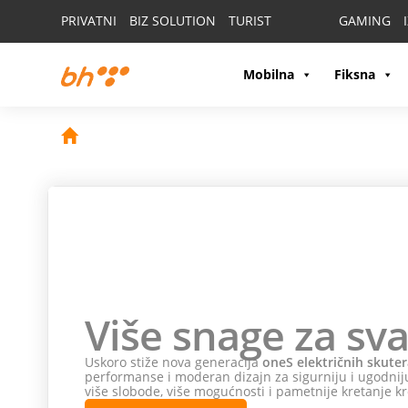
PRIVATNI
BIZ SOLUTION
TURIST
GAMING
Mobilna
Fiksna
Više snage za sva
Uskoro stiže nova generacija
oneS električnih skuter
performanse i moderan dizajn za sigurniju i ugodniju
više slobode, više mogućnosti i pametnije kretanje kr