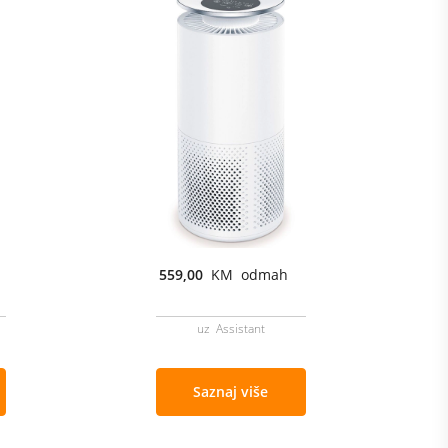
559,00
KM odmah
uz Assistant
Saznaj više