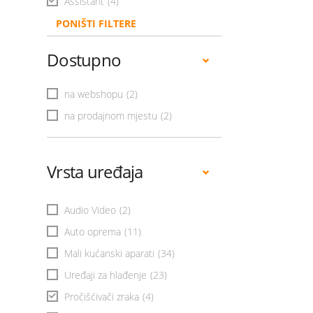
Assistant
(4)
PONIŠTI FILTERE
Dostupno
na webshopu
(2)
na prodajnom mjestu
(2)
Vrsta uređaja
Audio Video
(2)
Auto oprema
(11)
Mali kućanski aparati
(34)
Uređaji za hlađenje
(23)
Pročišćivači zraka
(4)