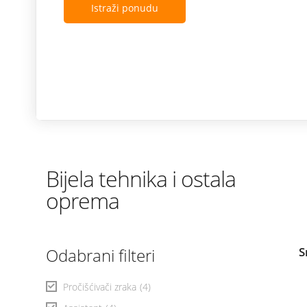
Istraži ponudu
Bijela tehnika i ostala
oprema
Odabrani filteri
S
Pročišćivači zraka
(4)