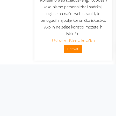
kako bismo personalizirali sadržaj i
oglase na našoj web stranici, te
elecom
omogućili najbolje korisničko iskustvo.
Ako ih ne želite koristiti, možete ih
isključiti.
Uslovi korištenja kolačića
Prihvati
👋 Zdravo, kako mogu pomoći?