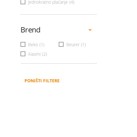
Jednokratno plaćanje
(4)
Brend
Beko
(1)
Beurer
(1)
Xiaomi
(2)
PONIŠTI FILTERE
Administracija
B2B
Nabavke i pozivi
Veleprodaja
Karijera
Partneri