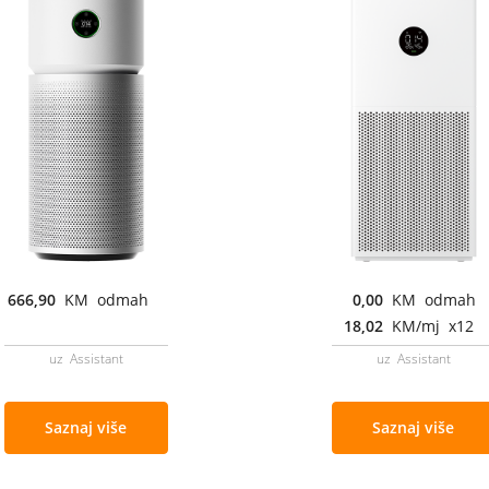
666,90
KM odmah
0,00
KM odmah
18,02
KM/mj x12
uz Assistant
uz Assistant
Saznaj više
Saznaj više