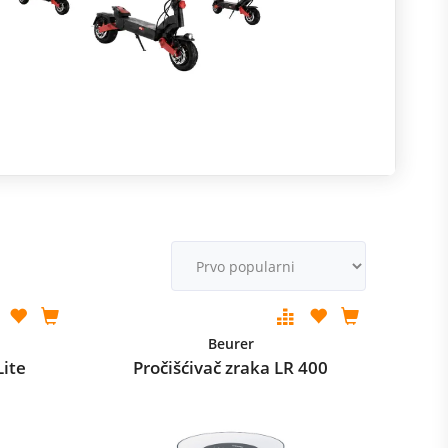
R
m
M
v
Beurer
Lite
Pročišćivač zraka LR 400