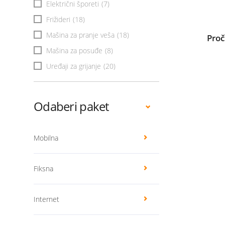
Električni šporeti
(7)
Frižideri
(18)
Mašina za pranje veša
(18)
Proč
Mašina za posuđe
(8)
Uređaji za grijanje
(20)
Odaberi paket
Mobilna
Fiksna
Internet