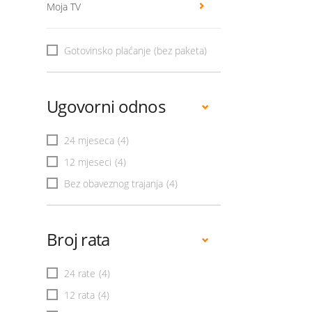
Moja TV
Gotovinsko plaćanje (bez paketa)
Ugovorni odnos
24 mjeseca
(4)
12 mjeseci
(4)
Bez obaveznog trajanja
(4)
Broj rata
24 rate
(4)
12 rata
(4)