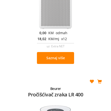
0,00
KM odmah
18,02
KM/mj x12
uz Extra NET
Saznaj više
Beurer
Pročišćivač zraka LR 400