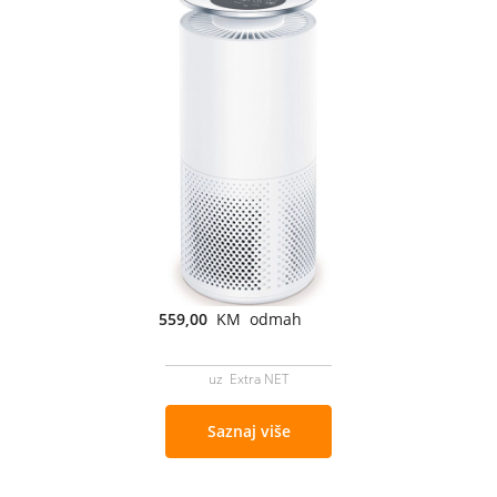
559,00
KM odmah
uz Extra NET
Saznaj više