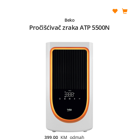
Beko
Pročišćivač zraka ATP 5500N
399,00
KM odmah