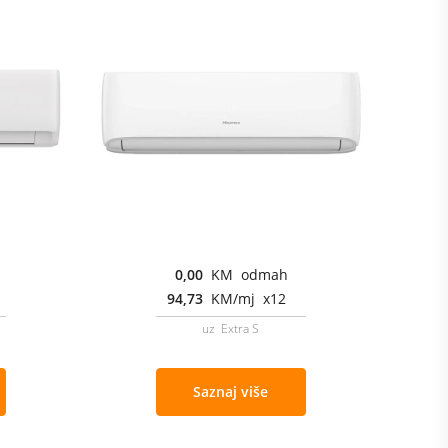
0,00
KM odmah
94,73
KM/mj x12
uz Extra S
Saznaj više