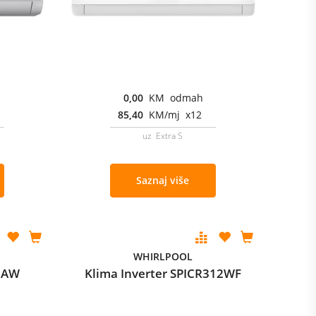
0,00
KM odmah
85,40
KM/mj x12
uz Extra S
Saznaj više
WHIRLPOOL
12AW
Klima Inverter SPICR312WF