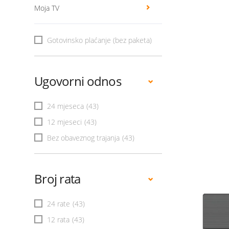
Moja TV
Gotovinsko plaćanje (bez paketa)
Ugovorni odnos
24 mjeseca
(43)
12 mjeseci
(43)
Bez obaveznog trajanja
(43)
Broj rata
24 rate
(43)
12 rata
(43)