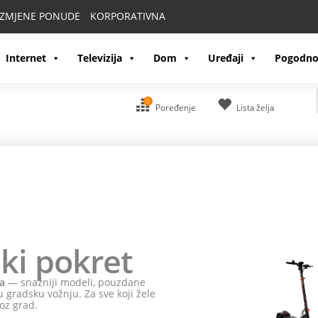
IZMJENE PONUDE
KORPORATIVNA
Internet
Televizija
Dom
Uređaji
Pogodno
0
Poređenje
Lista želja
ki pokret
a
— snažniji modeli, pouzdane
 gradsku vožnju. Za sve koji žele
oz grad.