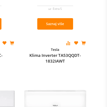
uz Extra S
Saznaj više
Tesla
C-
Klima Inverter TA53QQDT-
1832IAWT