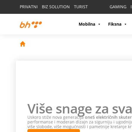
PRIVATNI
BIZ SOLUTION
TURIST
GAMING
Mobilna
Fiksna
Više snage za sva
Uskoro stiže nova generacija
oneS električnih skuter
performanse i moderan dizajn za sigurniju i ugodniju
više slobode, više mogućnosti i pametnije kretanje kr