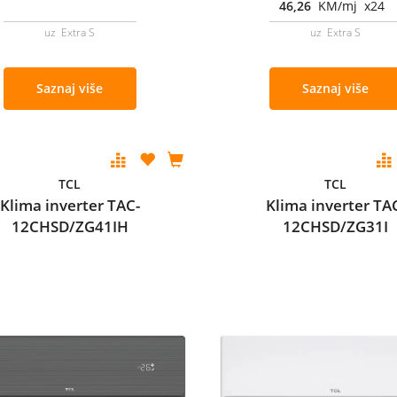
46,26
KM/mj x24
uz Extra S
uz Extra S
Saznaj više
Saznaj više
TCL
TCL
Klima inverter TAC-
Klima inverter TA
12CHSD/ZG41IH
12CHSD/ZG31I