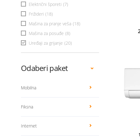
Električni šporeti
(7)
Frižideri
(18)
Mašina za pranje veša
(18)
Mašina za posuđe
(8)
Uređaji za grijanje
(20)
Odaberi paket
Mobilna
Fiksna
Internet