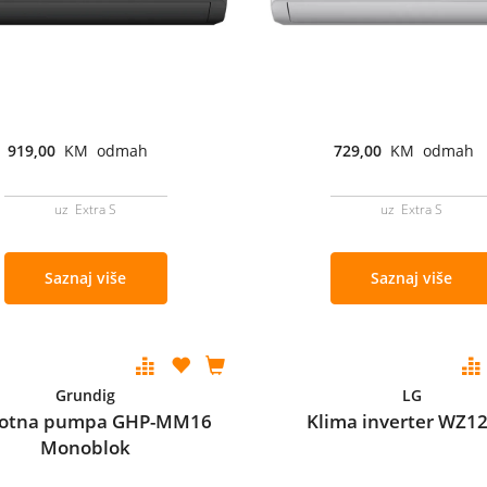
919,00
KM odmah
729,00
KM odmah
uz Extra S
uz Extra S
Saznaj više
Saznaj više
Grundig
LG
lotna pumpa GHP-MM16
Klima inverter WZ
Monoblok