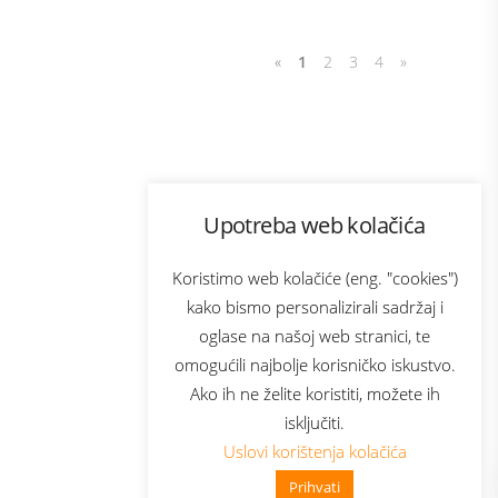
«
1
2
3
4
»
Program lojalnosti
Upotreba web kolačića
com
Bonus plus
sluga
Prijava za newsletter
Koristimo web kolačiće (eng. "cookies")
kako bismo personalizirali sadržaj i
oglase na našoj web stranici, te
elecom
omogućili najbolje korisničko iskustvo.
Ako ih ne želite koristiti, možete ih
isključiti.
Uslovi korištenja kolačića
Prihvati
👋 Zdravo, kako mogu pomoći?