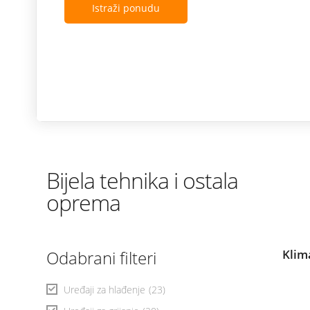
Istraži ponudu
Bijela tehnika i ostala
oprema
Odabrani filteri
Klim
Uređaji za hlađenje
(23)