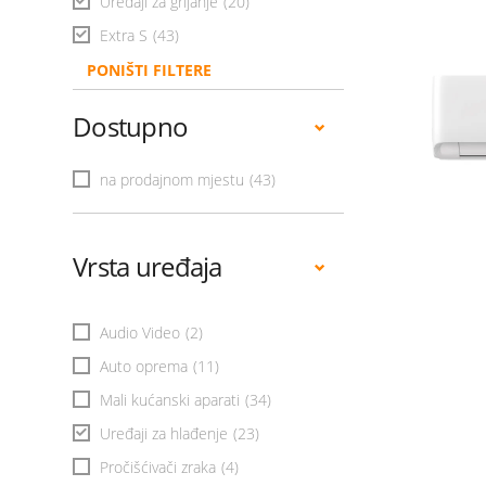
Uređaji za grijanje
(20)
Extra S
(43)
PONIŠTI FILTERE
Dostupno
na prodajnom mjestu
(43)
Vrsta uređaja
Audio Video
(2)
Auto oprema
(11)
Mali kućanski aparati
(34)
Uređaji za hlađenje
(23)
Pročišćivači zraka
(4)