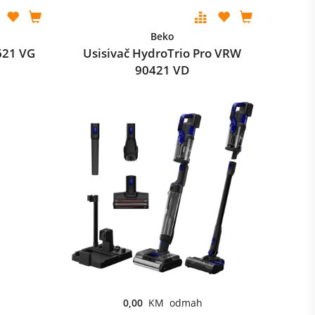
Beko
621 VG
Usisivač HydroTrio Pro VRW
90421 VD
0,00
KM odmah