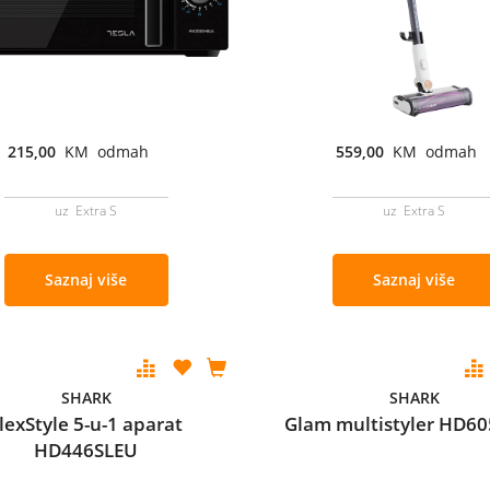
215,00
KM odmah
559,00
KM odmah
uz Extra S
uz Extra S
Saznaj više
Saznaj više
SHARK
SHARK
lexStyle 5-u-1 aparat
Glam multistyler HD6
HD446SLEU