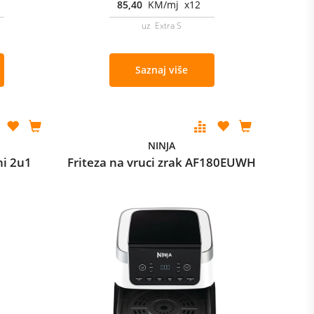
85,40
KM/mj x12
uz Extra S
Saznaj više
NINJA
ni 2u1
Friteza na vruci zrak AF180EUWH