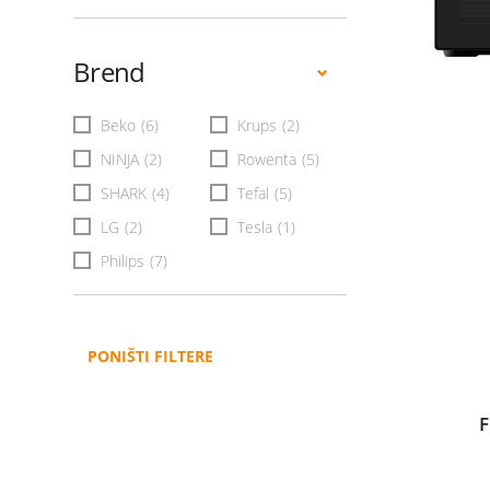
Brend
Beko
(6)
Krups
(2)
NINJA
(2)
Rowenta
(5)
SHARK
(4)
Tefal
(5)
LG
(2)
Tesla
(1)
Philips
(7)
PONIŠTI FILTERE
F