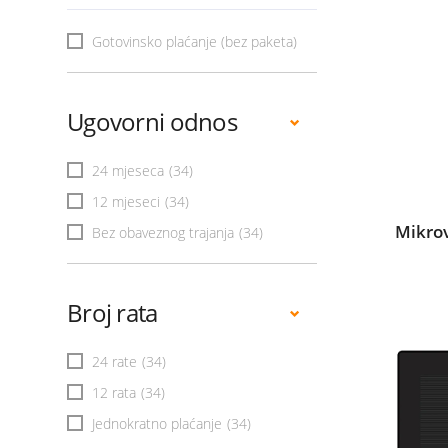
Gotovinsko plaćanje (bez paketa)
Ugovorni odnos
24 mjeseca
(34)
12 mjeseci
(34)
Mikro
Bez obaveznog trajanja
(34)
Broj rata
24 rate
(34)
12 rata
(34)
Jednokratno plaćanje
(34)