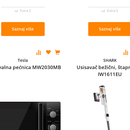
uz Extra S
uz Extra S
Saznaj više
Saznaj više
Tesla
SHARK
valna pećnica MW2030MB
Usisavač bežični, štap
IW1611EU