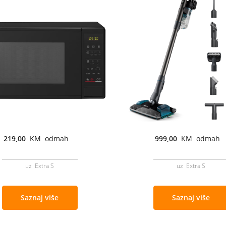
219,00
KM odmah
999,00
KM odmah
uz Extra S
uz Extra S
Saznaj više
Saznaj više