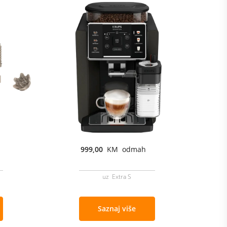
999,00
KM odmah
uz Extra S
Saznaj više