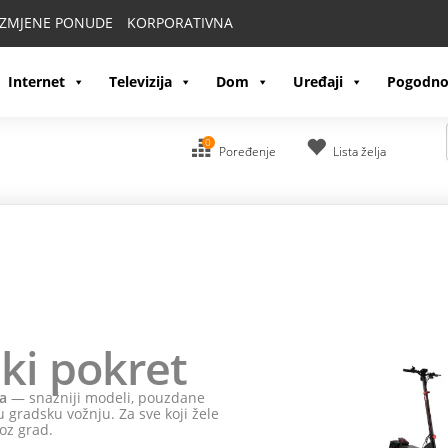
IZMJENE PONUDE
KORPORATIVNA
Internet
Televizija
Dom
Uređaji
Pogodno
0
Poređenje
Lista želja
ki pokret
a
— snažniji modeli, pouzdane
 gradsku vožnju. Za sve koji žele
oz grad.