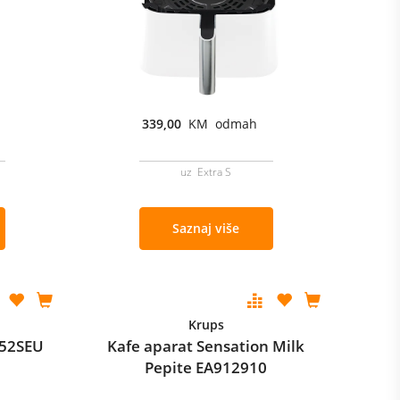
339,00
KM odmah
uz Extra S
Saznaj više
Krups
052SEU
Kafe aparat Sensation Milk
Pepite EA912910