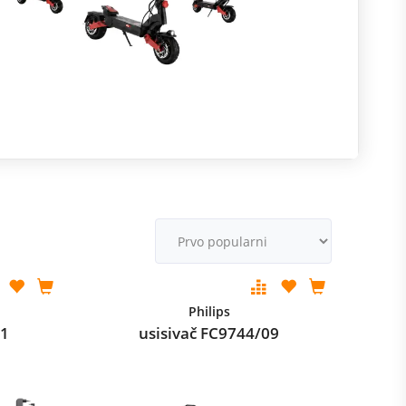
R
m
M
v
Philips
01
usisivač FC9744/09