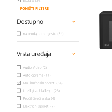
Extra S
(34)
PONIŠTI FILTERE
Dostupno
na prodajnom mjestu
(34)
Vrsta uređaja
Audio Video
(2)
Auto oprema
(11)
Mali kućanski aparati
(34)
Uređaji za hlađenje
(23)
Pročišćivači zraka
(4)
Električni šporeti
(7)