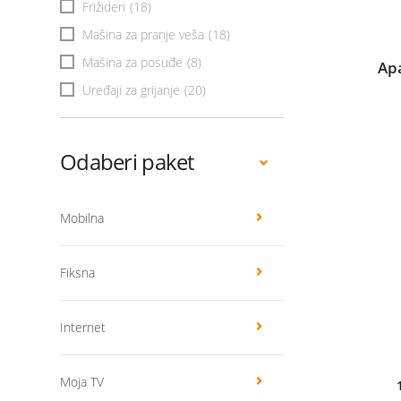
Frižideri
(18)
Mašina za pranje veša
(18)
Mašina za posuđe
(8)
Ap
Uređaji za grijanje
(20)
Odaberi paket
Mobilna
Fiksna
Internet
Moja TV