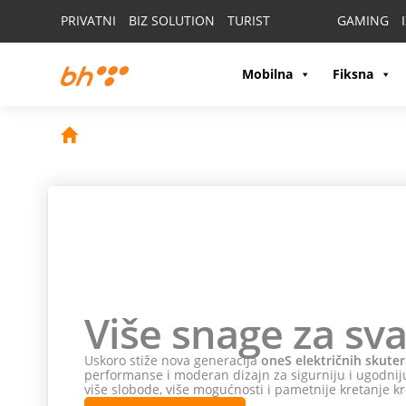
PRIVATNI
BIZ SOLUTION
TURIST
GAMING
Mobilna
Fiksna
Više snage za sva
Uskoro stiže nova generacija
oneS električnih skuter
performanse i moderan dizajn za sigurniju i ugodniju
više slobode, više mogućnosti i pametnije kretanje kr