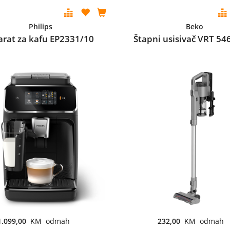
Philips
Beko
arat za kafu EP2331/10
Štapni usisivač VRT 54
1.099,00
KM odmah
232,00
KM odmah