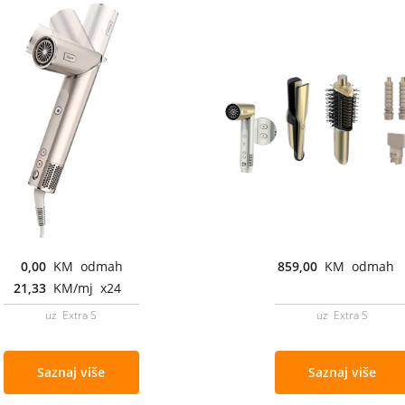
0,00
KM odmah
859,00
KM odmah
21,33
KM/mj x24
uz Extra S
uz Extra S
Saznaj više
Saznaj više