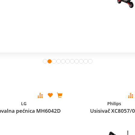
LG
Philips
ovalna pećnica MH6042D
Usisivač XC8057/