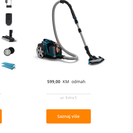
599,00
KM odmah
uz Extra S
Saznaj više