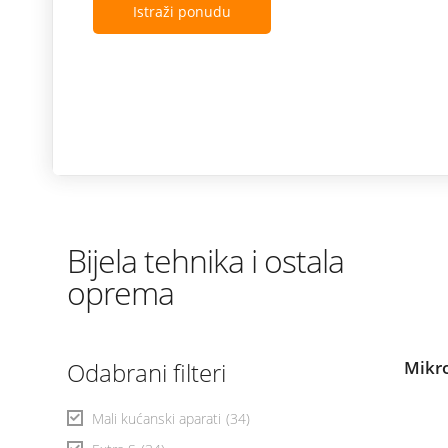
Istraži ponudu
Bijela tehnika i ostala
oprema
Odabrani filteri
Mikr
Mali kućanski aparati
(34)