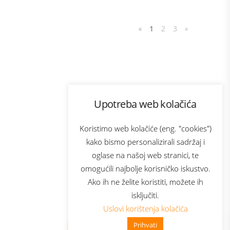
«
1
2
3
»
Program lojalnosti
Upotreba web kolačića
com
Bonus plus
sluga
Prijava za newsletter
Koristimo web kolačiće (eng. "cookies")
kako bismo personalizirali sadržaj i
oglase na našoj web stranici, te
elecom
omogućili najbolje korisničko iskustvo.
Ako ih ne želite koristiti, možete ih
isključiti.
Uslovi korištenja kolačića
Prihvati
👋 Zdravo, kako mogu pomoći?