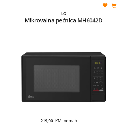
LG
Mikrovalna pećnica MH6042D
219,00
KM odmah