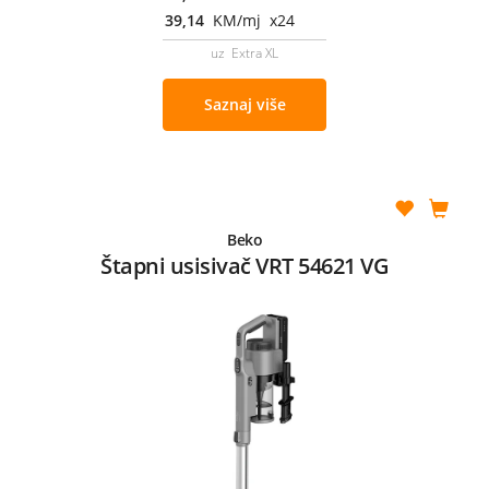
39,14
KM/mj x24
uz Extra XL
Saznaj više
Beko
Štapni usisivač VRT 54621 VG