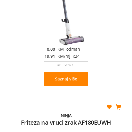
0,00
KM odmah
19,91
KM/mj x24
uz Extra XL
Saznaj više
NINJA
Friteza na vruci zrak AF180EUWH