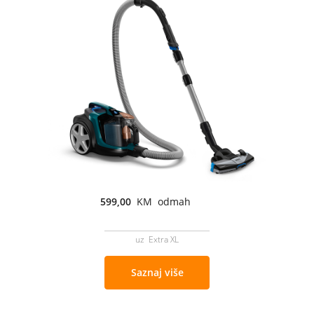
599,00
KM odmah
uz Extra XL
Saznaj više