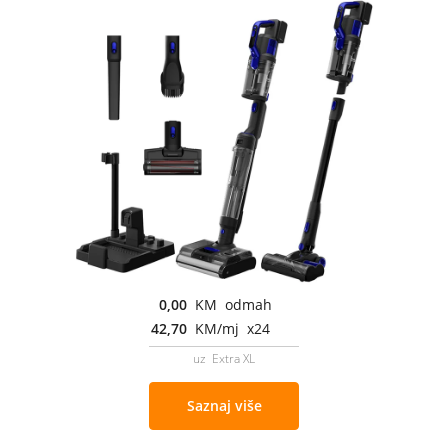
0,00
KM odmah
42,70
KM/mj x24
uz Extra XL
Saznaj više