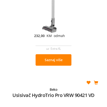
232,00
KM odmah
uz Extra XL
Saznaj više
Beko
Usisivač HydroTrio Pro VRW 90421 VD