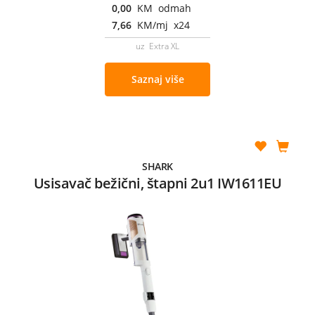
0,00
KM odmah
7,66
KM/mj x24
uz Extra XL
Saznaj više
SHARK
Usisavač bežični, štapni 2u1 IW1611EU