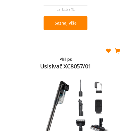
uz Extra XL
Saznaj više
Philips
Usisivač XC8057/01