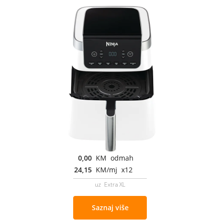
0,00
KM odmah
24,15
KM/mj x12
uz Extra XL
Saznaj više