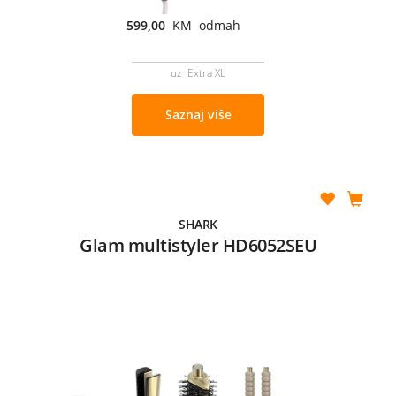
599,00
KM odmah
uz Extra XL
Saznaj više
SHARK
Glam multistyler HD6052SEU