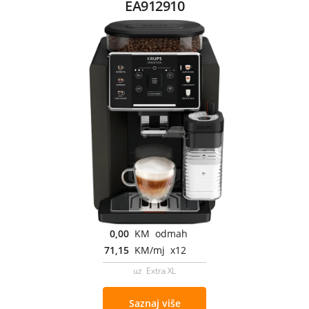
EA912910
0,00
KM odmah
71,15
KM/mj x12
uz Extra XL
Saznaj više