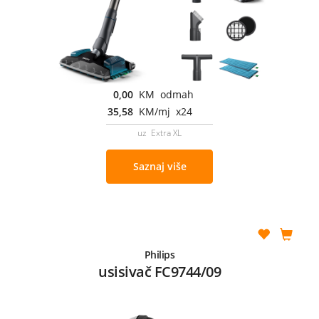
0,00
KM odmah
35,58
KM/mj x24
uz Extra XL
Saznaj više
Philips
usisivač FC9744/09