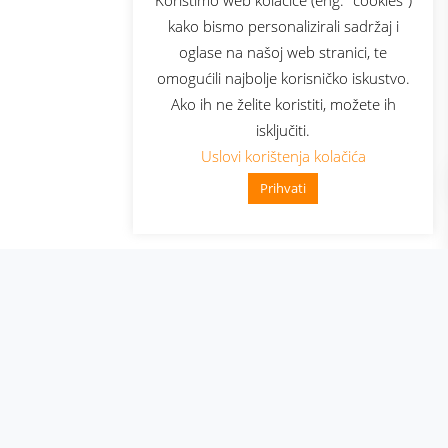
kako bismo personalizirali sadržaj i
oglase na našoj web stranici, te
elecom
omogućili najbolje korisničko iskustvo.
Ako ih ne želite koristiti, možete ih
isključiti.
Uslovi korištenja kolačića
Prihvati
👋 Zdravo, kako mogu pomoći?