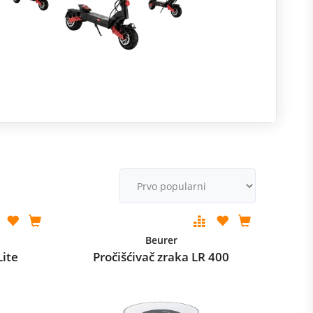
R
m
M
v
Beurer
Lite
Pročišćivač zraka LR 400