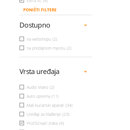
Extra XL
(4)
PONIŠTI FILTERE
Dostupno
na webshopu
(2)
na prodajnom mjestu
(2)
Vrsta uređaja
Audio Video
(2)
Auto oprema
(11)
Mali kućanski aparati
(34)
Uređaji za hlađenje
(23)
Pročišćivači zraka
(4)