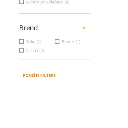
Jednokratno plaćanje
(4)
Brend
Beko
(1)
Beurer
(1)
Xiaomi
(2)
PONIŠTI FILTERE
Administracija
B2B
Nabavke i pozivi
Veleprodaja
Karijera
Partneri