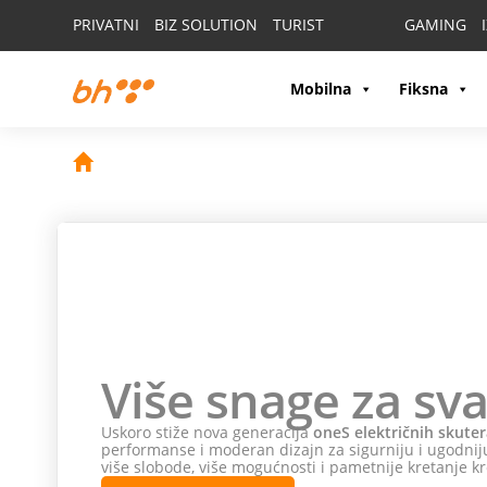
PRIVATNI
BIZ SOLUTION
TURIST
GAMING
Mobilna
Fiksna
Više snage za sva
Uskoro stiže nova generacija
oneS električnih skuter
performanse i moderan dizajn za sigurniju i ugodniju
više slobode, više mogućnosti i pametnije kretanje kr