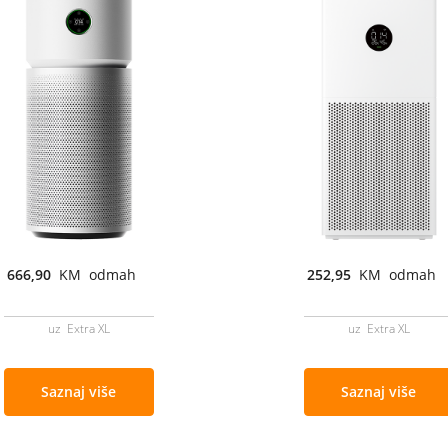
666,90
KM odmah
252,95
KM odmah
uz Extra XL
uz Extra XL
Saznaj više
Saznaj više