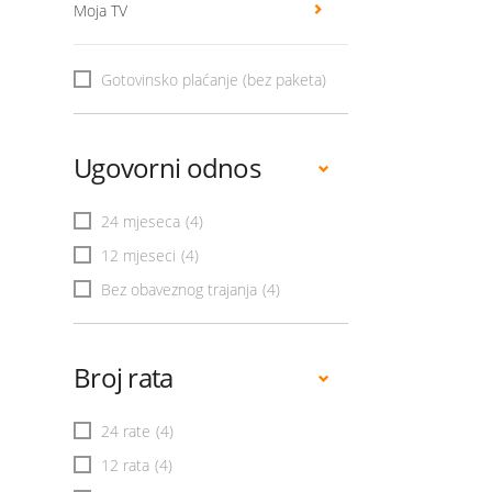
Moja TV
Gotovinsko plaćanje (bez paketa)
Ugovorni odnos
24 mjeseca
(4)
12 mjeseci
(4)
Bez obaveznog trajanja
(4)
Broj rata
24 rate
(4)
12 rata
(4)