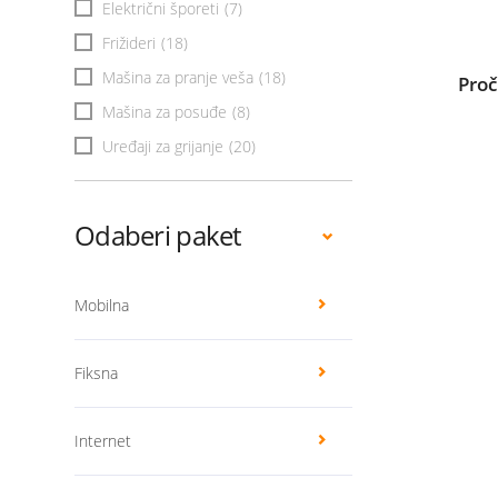
Električni šporeti
(7)
Frižideri
(18)
Mašina za pranje veša
(18)
Proč
Mašina za posuđe
(8)
Uređaji za grijanje
(20)
Odaberi paket
Mobilna
Fiksna
Internet