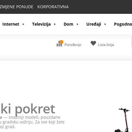
IZMJENE PONUDE
KORPORATIVNA
Internet
Televizija
Dom
Uređaji
Pogodno
0
Poređenje
Lista želja
ki pokret
a
— snažniji modeli, pouzdane
 gradsku vožnju. Za sve koji žele
oz grad.