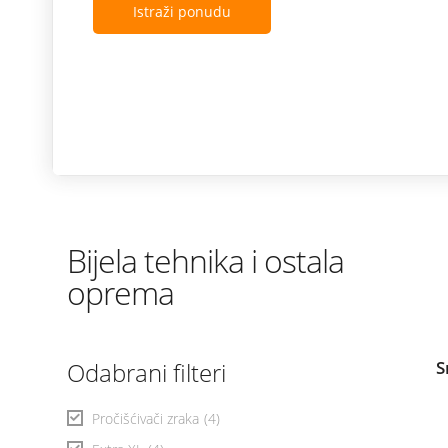
Istraži ponudu
Bijela tehnika i ostala
oprema
Odabrani filteri
S
Pročišćivači zraka
(4)