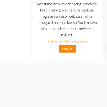
sluga
Prijava za newsletter
Koristimo web kolačiće (eng. "cookies")
kako bismo personalizirali sadržaj i
oglase na našoj web stranici, te
elecom
omogućili najbolje korisničko iskustvo.
Ako ih ne želite koristiti, možete ih
isključiti.
Uslovi korištenja kolačića
Prihvati
👋 Zdravo, kako mogu pomoći