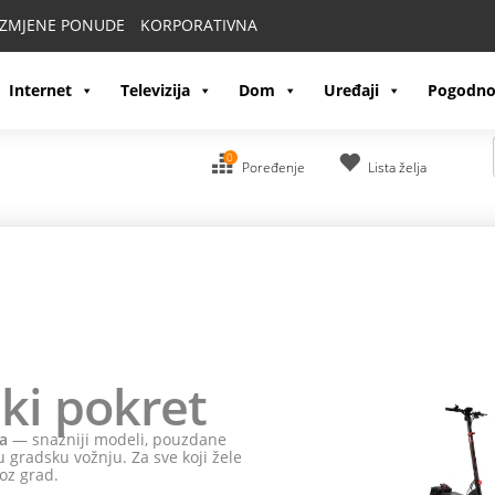
IZMJENE PONUDE
KORPORATIVNA
Internet
Televizija
Dom
Uređaji
Pogodno
0
Poređenje
Lista želja
ki pokret
a
— snažniji modeli, pouzdane
 gradsku vožnju. Za sve koji žele
oz grad.