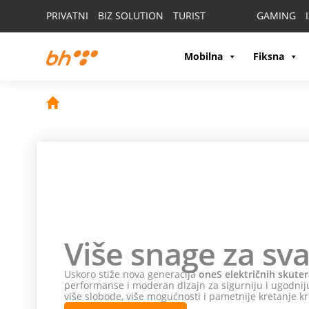
PRIVATNI
BIZ SOLUTION
TURIST
GAMING
Mobilna
Fiksna
Više snage za sva
Uskoro stiže nova generacija
oneS električnih skuter
performanse i moderan dizajn za sigurniju i ugodniju
više slobode, više mogućnosti i pametnije kretanje kr