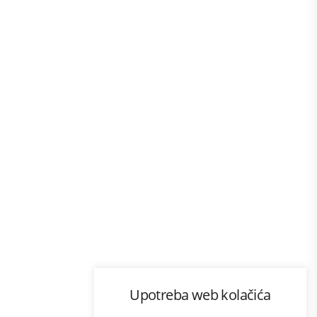
Program lojalnosti
Upotreba web kolačića
com
Bonus plus