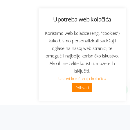
Upotreba web kolačića
Koristimo web kolačiće (eng. "cookies")
kako bismo personalizirali sadržaj i
oglase na našoj web stranici, te
omogućili najbolje korisničko iskustvo.
Ako ih ne želite koristiti, možete ih
isključiti.
Uslovi korištenja kolačića
Prihvati