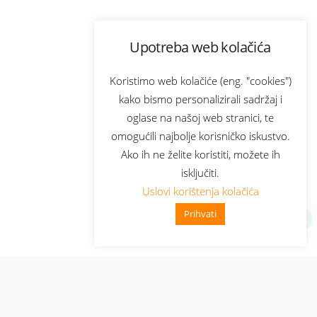
Upotreba web kolačića
Koristimo web kolačiće (eng. "cookies")
kako bismo personalizirali sadržaj i
oglase na našoj web stranici, te
omogućili najbolje korisničko iskustvo.
Ako ih ne želite koristiti, možete ih
isključiti.
Uslovi korištenja kolačića
Prihvati