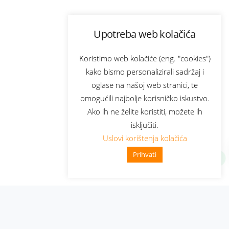
Upotreba web kolačića
Koristimo web kolačiće (eng. "cookies")
kako bismo personalizirali sadržaj i
oglase na našoj web stranici, te
omogućili najbolje korisničko iskustvo.
Ako ih ne želite koristiti, možete ih
isključiti.
Uslovi korištenja kolačića
Prihvati