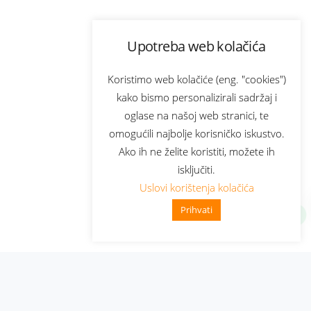
Upotreba web kolačića
Koristimo web kolačiće (eng. "cookies")
kako bismo personalizirali sadržaj i
oglase na našoj web stranici, te
omogućili najbolje korisničko iskustvo.
Ako ih ne želite koristiti, možete ih
isključiti.
Uslovi korištenja kolačića
Prihvati