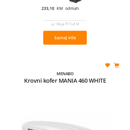
233,10
KM odmah
uz Moja TV Full M
Saznaj više
MENABO
Krovni kofer MANIA 460 WHITE