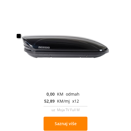
0,00
KM odmah
52,89
KM/mj x12
uz Moja TV Full M
Saznaj više