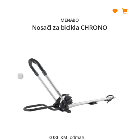
MENABO
Nosači za bicikla CHRONO
0,00
KM odmah