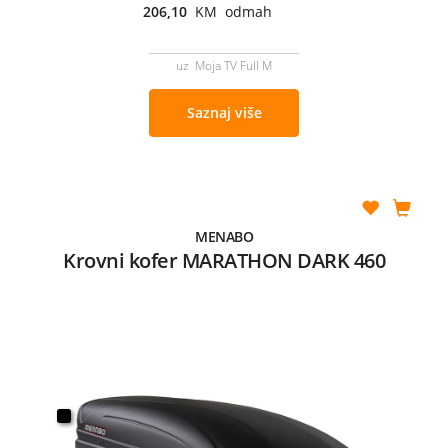
206,10
KM odmah
uz Moja TV Full M
Saznaj više
MENABO
Krovni kofer MARATHON DARK 460