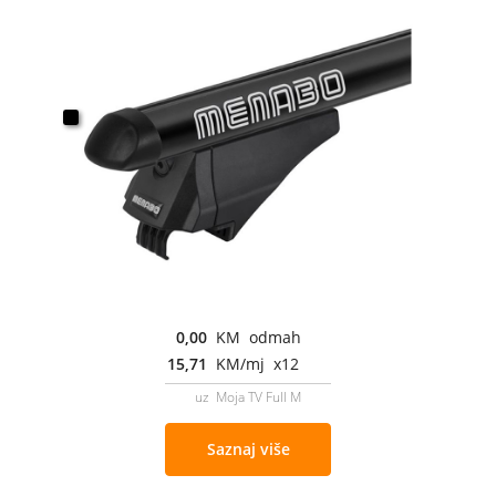
0,00
KM odmah
15,71
KM/mj x12
uz Moja TV Full M
Saznaj više