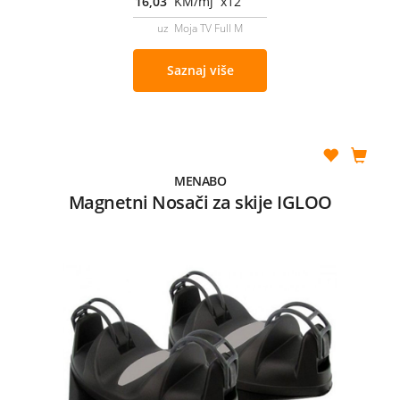
16,03
KM/mj x12
uz Moja TV Full M
Saznaj više
MENABO
Magnetni Nosači za skije IGLOO