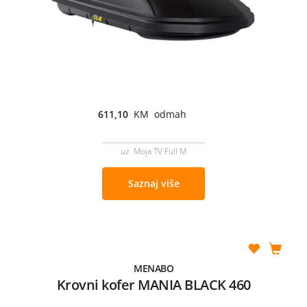
611,10
KM odmah
uz Moja TV Full M
Saznaj više
MENABO
Krovni kofer MANIA BLACK 460