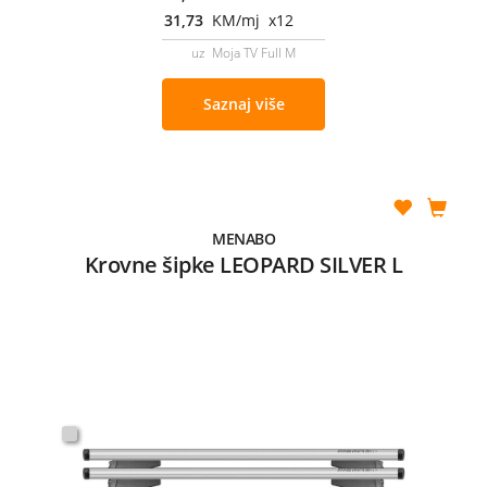
31,73
KM/mj x12
uz Moja TV Full M
Saznaj više
MENABO
Krovne šipke LEOPARD SILVER L