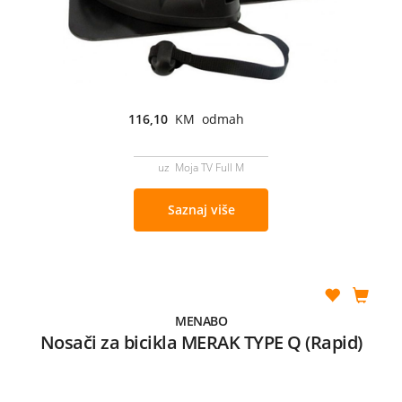
116,10
KM odmah
uz Moja TV Full M
Saznaj više
MENABO
Nosači za bicikla MERAK TYPE Q (Rapid)