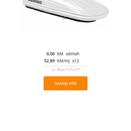
0,00
KM odmah
52,89
KM/mj x12
uz Moja TV Full M
Saznaj više