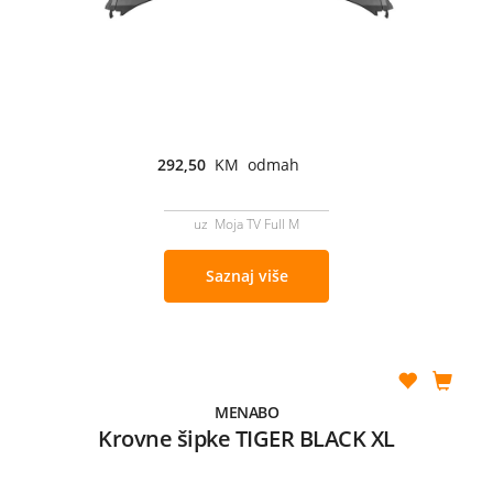
292,50
KM odmah
uz Moja TV Full M
Saznaj više
MENABO
Krovne šipke TIGER BLACK XL