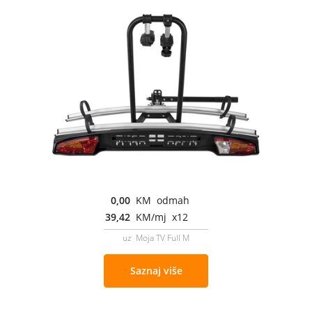
0,00
KM odmah
39,42
KM/mj x12
uz Moja TV Full M
Saznaj više