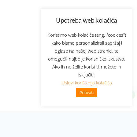
Upotreba web kolačića
Koristimo web kolačiće (eng. "cookies")
kako bismo personalizirali sadržaj i
oglase na našoj web stranici, te
omogućili najbolje korisničko iskustvo.
Ako ih ne želite koristiti, možete ih
isključiti.
Uslovi korištenja kolačića
Prihvati