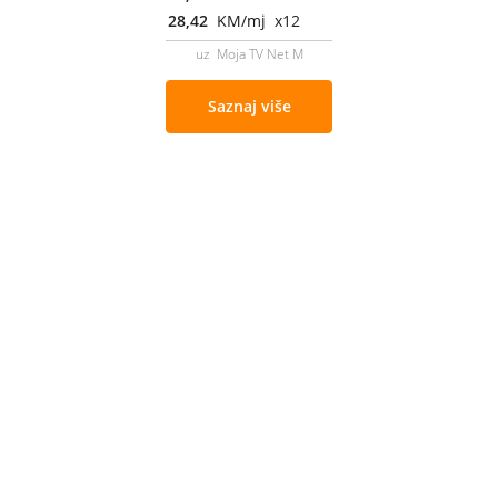
28,42
KM/mj x12
uz Moja TV Net M
Saznaj više