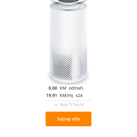
0,00
KM odmah
19,91
KM/mj x24
uz Moja TV Net M
Saznaj više