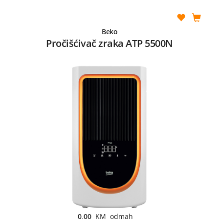
Beko
Pročišćivač zraka ATP 5500N
0,00
KM odmah