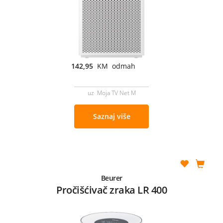
142,95
KM odmah
uz Moja TV Net M
Saznaj više
Beurer
Pročišćivač zraka LR 400