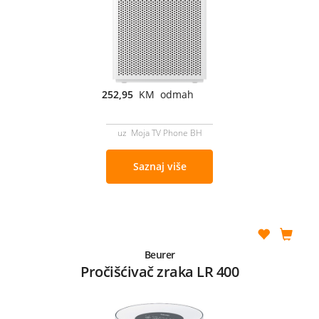
252,95
KM odmah
uz Moja TV Phone BH
Saznaj više
Beurer
Pročišćivač zraka LR 400