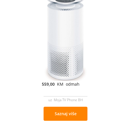
559,00
KM odmah
uz Moja TV Phone BH
Saznaj više