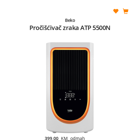
Beko
Pročišćivač zraka ATP 5500N
399,00
KM odmah