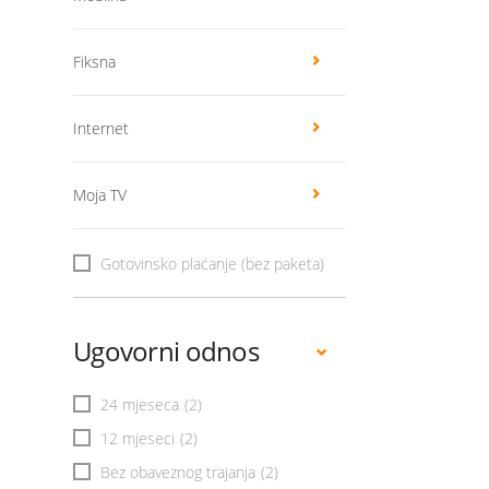
Fiksna
Internet
Moja TV
Gotovinsko plaćanje (bez paketa)
Ugovorni odnos
24 mjeseca
(2)
12 mjeseci
(2)
Bez obaveznog trajanja
(2)