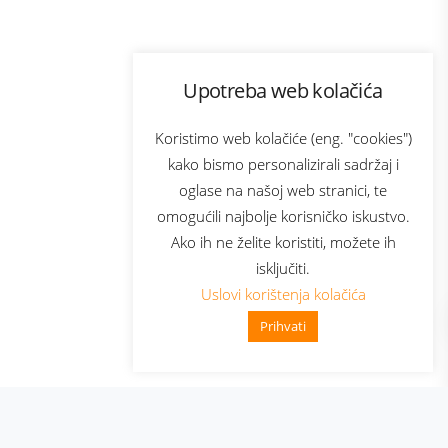
Program lojalnosti
Upotreba web kolačića
com
Bonus plus
sluga
Prijava za newsletter
Koristimo web kolačiće (eng. "cookies")
kako bismo personalizirali sadržaj i
oglase na našoj web stranici, te
elecom
omogućili najbolje korisničko iskustvo.
Ako ih ne želite koristiti, možete ih
isključiti.
Uslovi korištenja kolačića
Prihvati
👋 Zdravo, kako mogu pomoći?