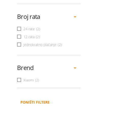
Broj rata
24 rate
(2)
12 rata
(2)
Jednokratno plaćanje
(2)
Brend
Xiaomi
(2)
PONIŠTI FILTERE