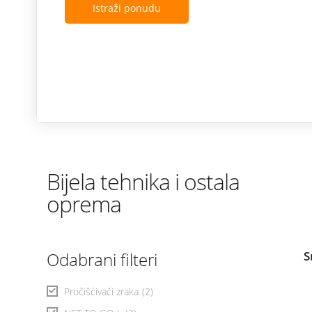
Istraži ponudu
Bijela tehnika i ostala
oprema
Odabrani filteri
S
Pročišćivači zraka
(2)