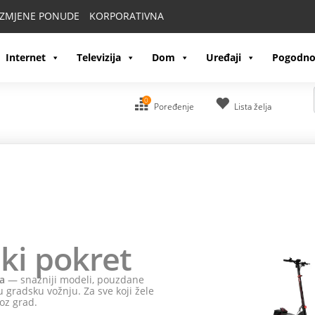
IZMJENE PONUDE
KORPORATIVNA
Internet
Televizija
Dom
Uređaji
Pogodno
0
Poređenje
Lista želja
ki pokret
a
— snažniji modeli, pouzdane
 gradsku vožnju. Za sve koji žele
oz grad.