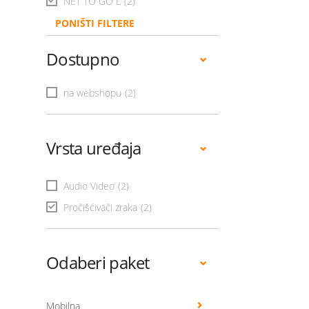
NET TO GO L
(2)
PONIŠTI FILTERE
Dostupno
na webshopu
(2)
Vrsta uređaja
Audio Video
(2)
Pročišćivači zraka
(2)
Odaberi paket
Mobilna