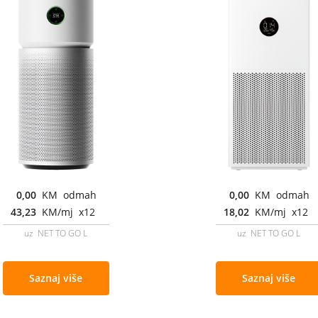
0,00
KM odmah
0,00
KM odmah
43,23
KM/mj x12
18,02
KM/mj x12
uz NET TO GO L
uz NET TO GO L
Saznaj više
Saznaj više