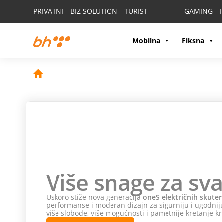
PRIVATNI
BIZ SOLUTION
TURIST
GAMING
Mobilna
Fiksna
Više snage za sva
Uskoro stiže nova generacija
oneS električnih skuter
performanse i moderan dizajn za sigurniju i ugodniju
više slobode, više mogućnosti i pametnije kretanje kr