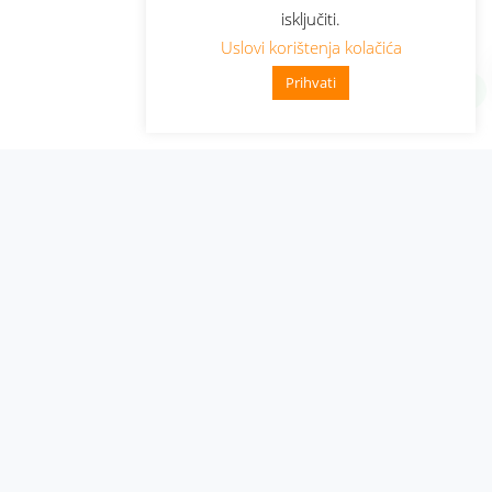
isključiti.
Uslovi korištenja kolačića
Prihvati
Administracija
Nabavke i pozivi
Karijera