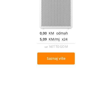
0,00
KM odmah
5,09
KM/mj x24
uz NET TO GO M
Saznaj više