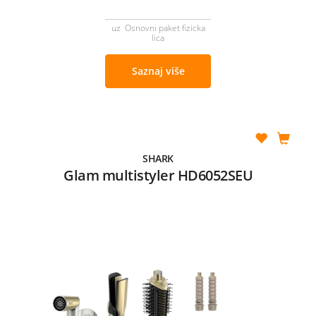
uz Osnovni paket fizicka
lica
Saznaj više
SHARK
Glam multistyler HD6052SEU