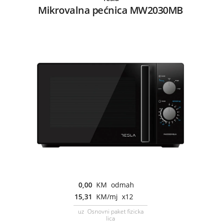
Mikrovalna pećnica MW2030MB
0,00
KM odmah
15,31
KM/mj x12
uz Osnovni paket fizicka
lica