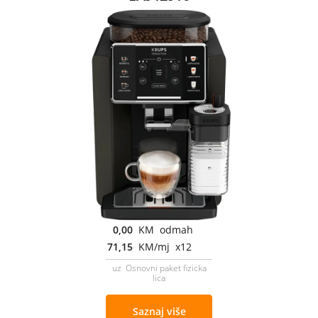
0,00
KM odmah
71,15
KM/mj x12
uz Osnovni paket fizicka
lica
Saznaj više