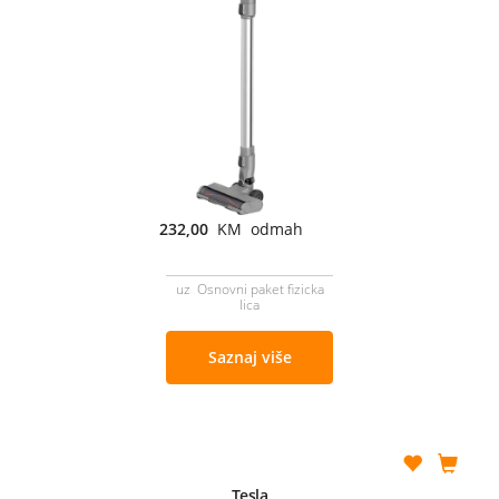
232,00
KM odmah
uz Osnovni paket fizicka
lica
Saznaj više
Tesla