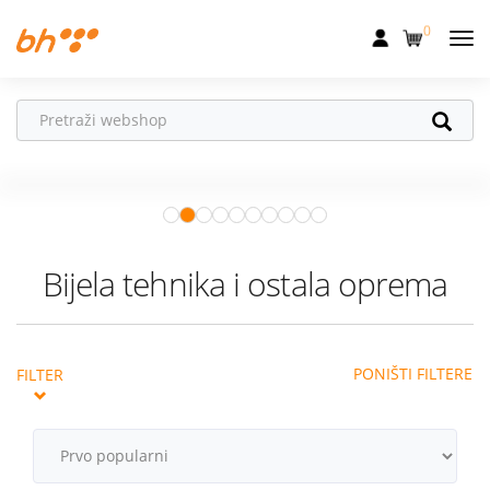
0
Mobilna
Fiksna
Vaš partner u
Internet
pokretu
Apple Watch
– vaš partner za
Televizija
zdraviji i aktivniji život.
Istraži ponudu
Dom
Bijela tehnika i ostala oprema
Uređaji
Pogodnosti
PONIŠTI FILTERE
FILTER
Akcije
Podrška