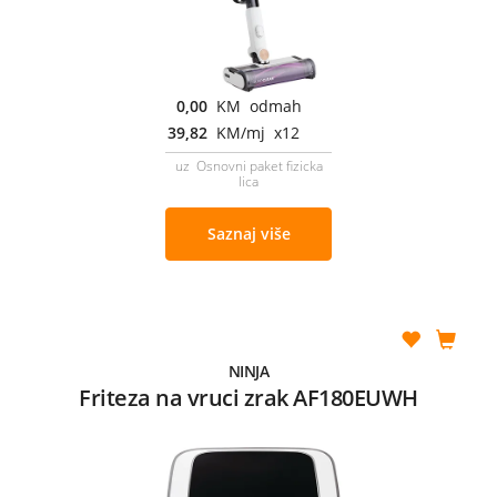
0,00
KM odmah
39,82
KM/mj x12
uz Osnovni paket fizicka
lica
Saznaj više
NINJA
Friteza na vruci zrak AF180EUWH