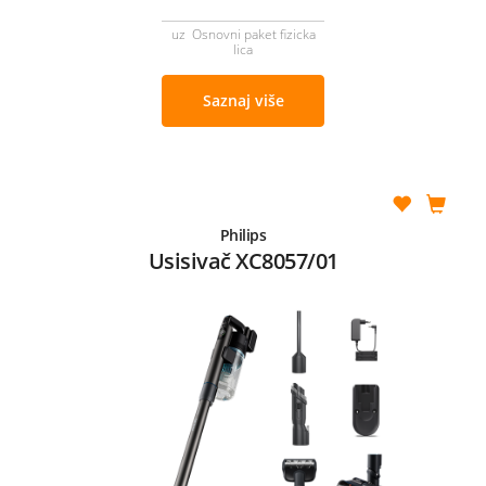
uz Osnovni paket fizicka
lica
Saznaj više
Philips
Usisivač XC8057/01