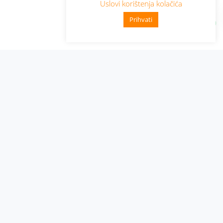
Uslovi korištenja kolačića
Prihvati
Administracija
Nabavke i pozivi
Karijera
Pristup informacijama