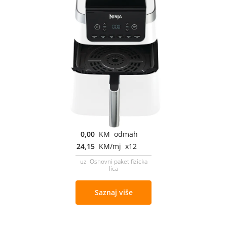
0,00
KM odmah
24,15
KM/mj x12
uz Osnovni paket fizicka
lica
Saznaj više