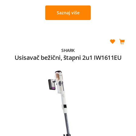
Saznaj više
SHARK
Usisavač bežični, štapni 2u1 IW1611EU