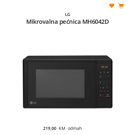
LG
Mikrovalna pećnica MH6042D
219,00
KM odmah