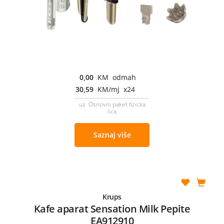
0,00
KM odmah
30,59
KM/mj x24
uz Osnovni paket fizicka
lica
Saznaj više
Krups
Kafe aparat Sensation Milk Pepite
EA912910