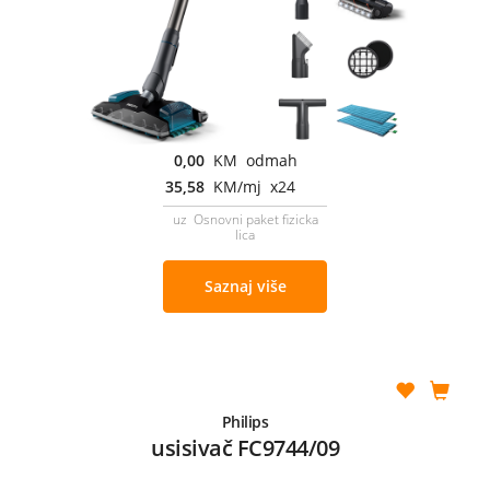
0,00
KM odmah
35,58
KM/mj x24
uz Osnovni paket fizicka
lica
Saznaj više
Philips
usisivač FC9744/09