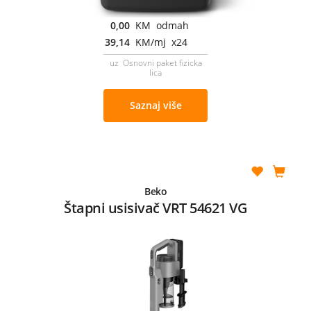
0,00
KM odmah
39,14
KM/mj x24
uz Osnovni paket fizicka
lica
Saznaj više
Beko
Štapni usisivač VRT 54621 VG