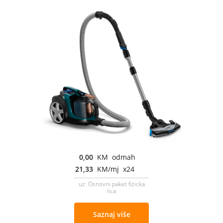
0,00
KM odmah
21,33
KM/mj x24
uz Osnovni paket fizicka
lica
Saznaj više