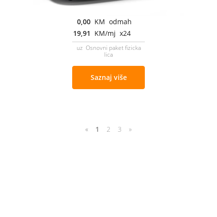
0,00
KM odmah
19,91
KM/mj x24
uz Osnovni paket fizicka
lica
Saznaj više
«
1
2
3
»