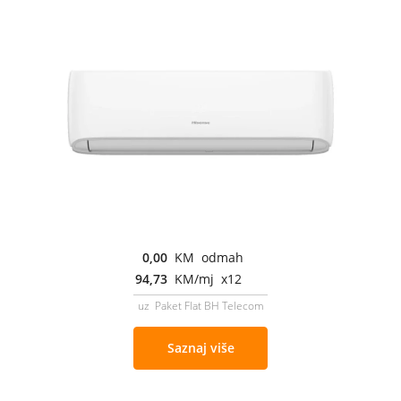
0,00
KM odmah
94,73
KM/mj x12
uz Paket Flat BH Telecom
Saznaj više