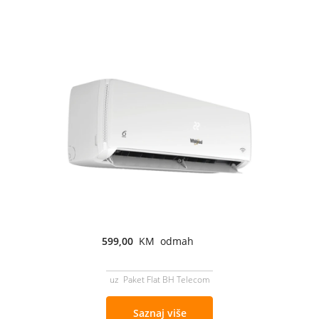
599,00
KM odmah
uz Paket Flat BH Telecom
Saznaj više