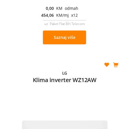
0,00
KM odmah
454,06
KM/mj x12
uz Paket Flat BH Telecom
Saznaj više
LG
Klima inverter WZ12AW