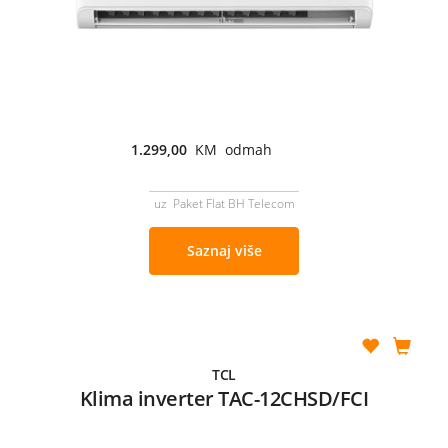
1.299,00
KM odmah
uz Paket Flat BH Telecom
Saznaj više
TCL
Klima inverter TAC-12CHSD/FCI