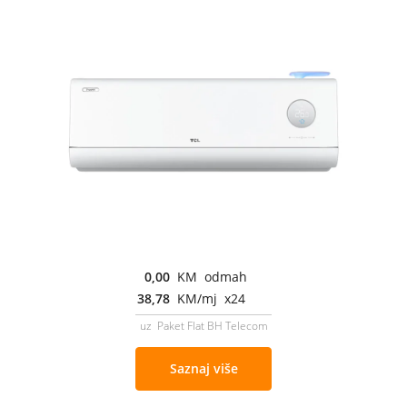
0,00
KM odmah
38,78
KM/mj x24
uz Paket Flat BH Telecom
Saznaj više