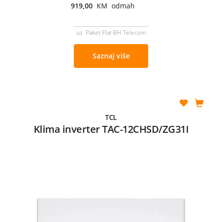
919,00
KM odmah
uz Paket Flat BH Telecom
Saznaj više
TCL
Klima inverter TAC-12CHSD/ZG31I