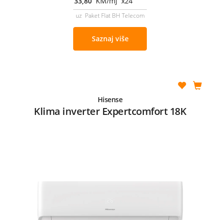
33,80
KM/mj x24
uz Paket Flat BH Telecom
Saznaj više
Hisense
Klima inverter Expertcomfort 18K