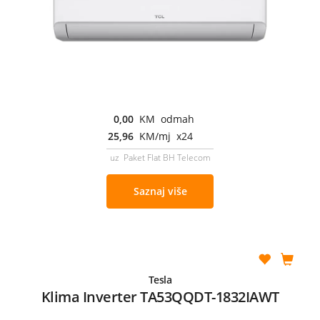
0,00
KM odmah
25,96
KM/mj x24
uz Paket Flat BH Telecom
Saznaj više
Tesla
Klima Inverter TA53QQDT-1832IAWT