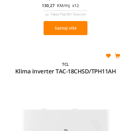
130,27
KM/mj x12
uz Paket Flat BH Telecom
Saznaj više
TCL
Klima inverter TAC-18CHSD/TPH11AH