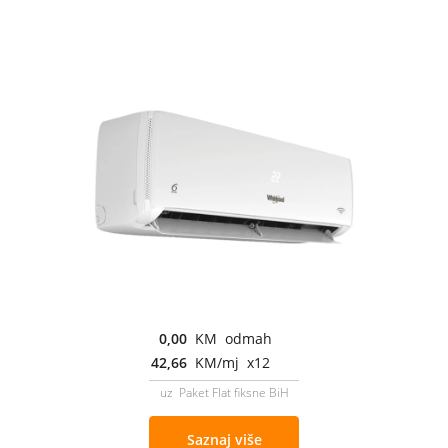
0,00
KM odmah
42,66
KM/mj x12
uz Paket Flat fiksne BiH
Saznaj više