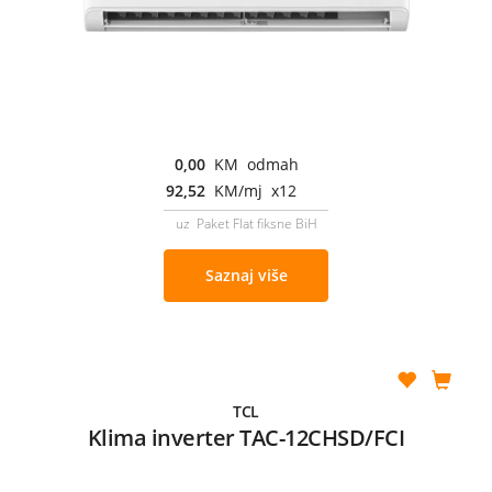
0,00
KM odmah
92,52
KM/mj x12
uz Paket Flat fiksne BiH
Saznaj više
TCL
Klima inverter TAC-12CHSD/FCI