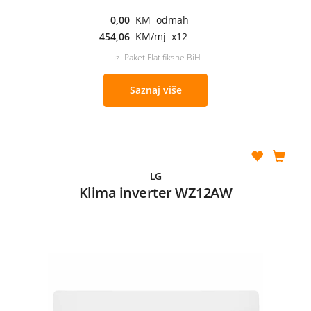
0,00
KM odmah
454,06
KM/mj x12
uz Paket Flat fiksne BiH
Saznaj više
LG
Klima inverter WZ12AW