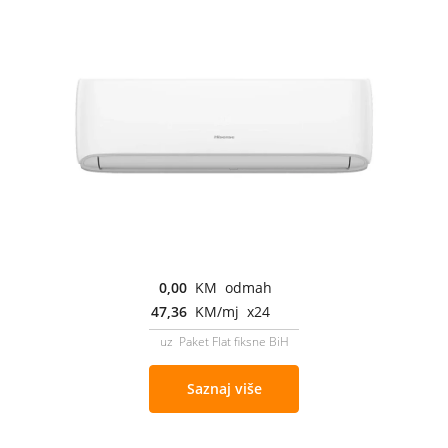
0,00
KM odmah
47,36
KM/mj x24
uz Paket Flat fiksne BiH
Saznaj više