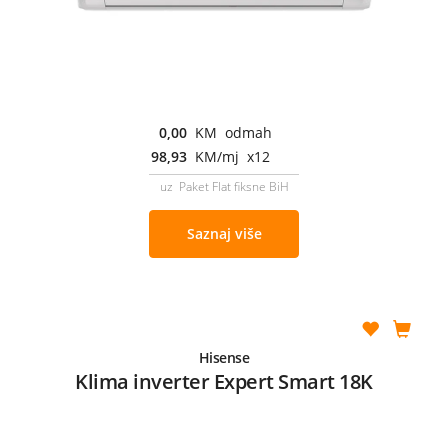
0,00
KM odmah
98,93
KM/mj x12
uz Paket Flat fiksne BiH
Saznaj više
Hisense
Klima inverter Expert Smart 18K