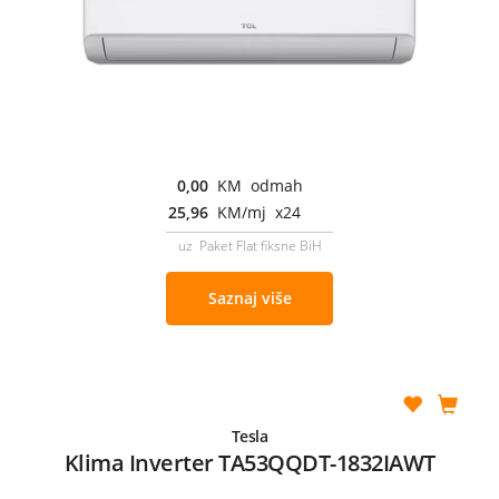
0,00
KM odmah
25,96
KM/mj x24
uz Paket Flat fiksne BiH
Saznaj više
Tesla
Klima Inverter TA53QQDT-1832IAWT