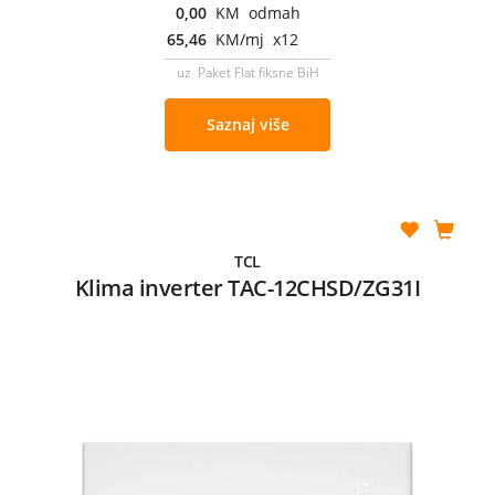
0,00
KM odmah
65,46
KM/mj x12
uz Paket Flat fiksne BiH
Saznaj više
TCL
Klima inverter TAC-12CHSD/ZG31I