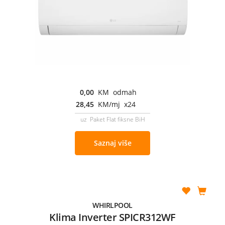
0,00
KM odmah
28,45
KM/mj x24
uz Paket Flat fiksne BiH
Saznaj više
WHIRLPOOL
Klima Inverter SPICR312WF