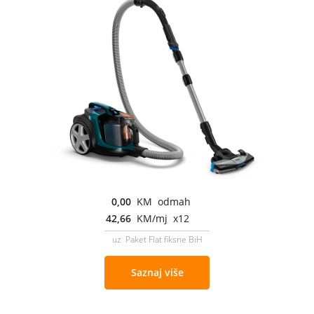
0,00
KM odmah
42,66
KM/mj x12
uz Paket Flat fiksne BiH
Saznaj više