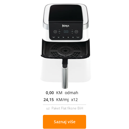
0,00
KM odmah
24,15
KM/mj x12
uz Paket Flat fiksne BiH
Saznaj više