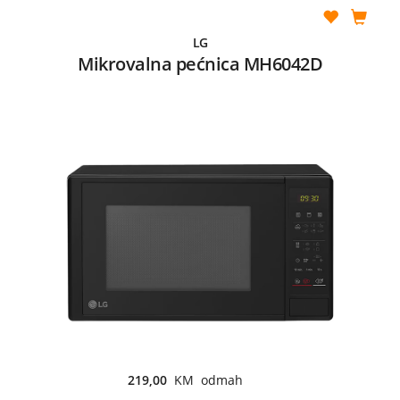
LG
Mikrovalna pećnica MH6042D
219,00
KM odmah