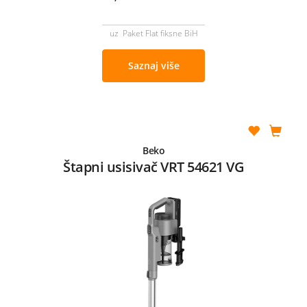
uz Paket Flat fiksne BiH
Saznaj više
Beko
Štapni usisivač VRT 54621 VG