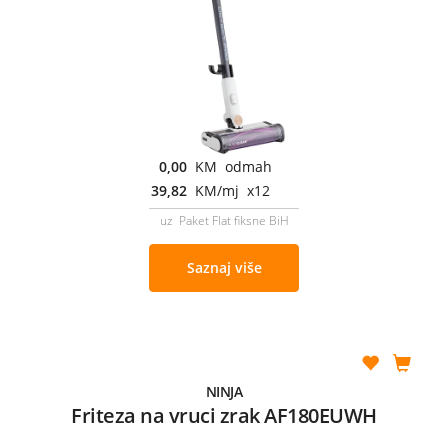
0,00
KM odmah
39,82
KM/mj x12
uz Paket Flat fiksne BiH
Saznaj više
NINJA
Friteza na vruci zrak AF180EUWH