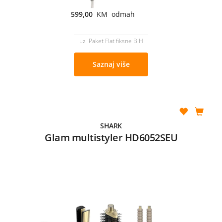
599,00
KM odmah
uz Paket Flat fiksne BiH
Saznaj više
SHARK
Glam multistyler HD6052SEU