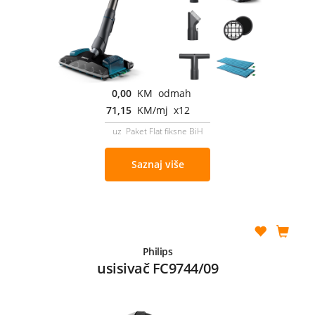
0,00
KM odmah
71,15
KM/mj x12
uz Paket Flat fiksne BiH
Saznaj više
Philips
usisivač FC9744/09