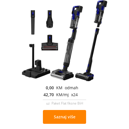
0,00
KM odmah
42,70
KM/mj x24
uz Paket Flat fiksne BiH
Saznaj više