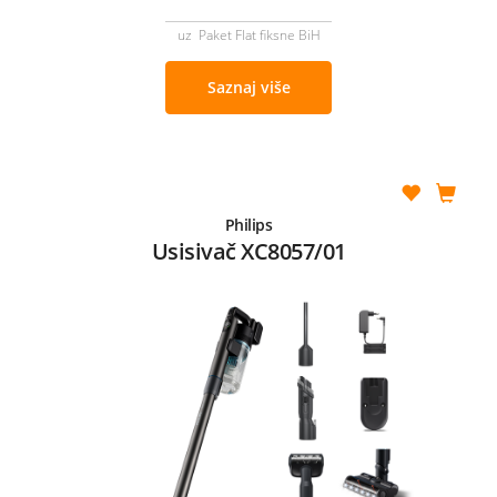
uz Paket Flat fiksne BiH
Saznaj više
Philips
Usisivač XC8057/01