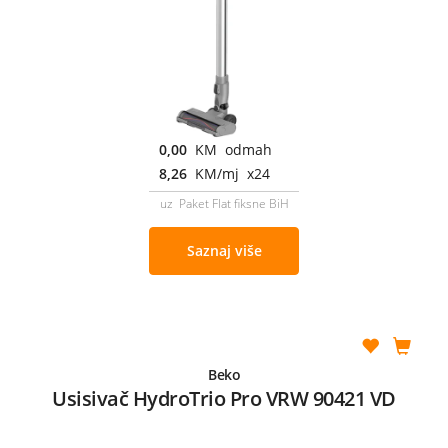
0,00
KM odmah
8,26
KM/mj x24
uz Paket Flat fiksne BiH
Saznaj više
Beko
Usisivač HydroTrio Pro VRW 90421 VD