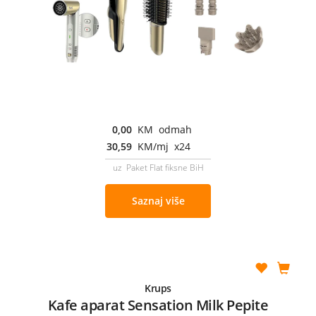
0,00
KM odmah
30,59
KM/mj x24
uz Paket Flat fiksne BiH
Saznaj više
Krups
Kafe aparat Sensation Milk Pepite