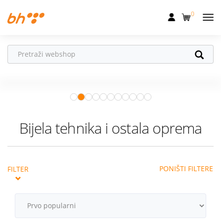
0
Mobilna
Fiksna
Ne propusti
HONOR poklone!
Internet
Uz
HONOR 600, 600 Pro i Magic 8
Pro
od 04.08.–31.08. očekuju te
Televizija
super pokloni!
Istraži ponudu
Dom
Bijela tehnika i ostala oprema
Uređaji
Pogodnosti
PONIŠTI FILTERE
FILTER
Akcije
Podrška