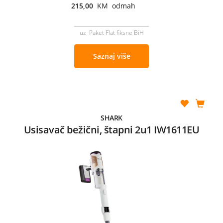
215,00
KM odmah
uz Paket Flat fiksne BiH
Saznaj više
SHARK
Usisavač bežični, štapni 2u1 IW1611EU