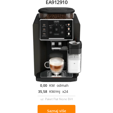
EA912910
0,00
KM odmah
35,58
KM/mj x24
uz Paket Flat fiksne BiH
Saznaj više