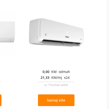
0,00
KM odmah
21,33
KM/mj x24
uz Poseban paket
Saznaj više