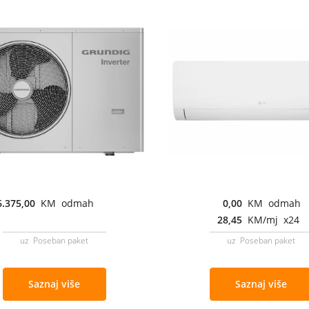
6.375,00
KM odmah
0,00
KM odmah
28,45
KM/mj x24
uz Poseban paket
uz Poseban paket
Saznaj više
Saznaj više