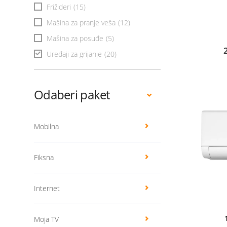
Frižideri
(15)
Mašina za pranje veša
(12)
Mašina za posuđe
(5)
Uređaji za grijanje
(20)
Odaberi paket
Mobilna
Fiksna
Internet
Moja TV