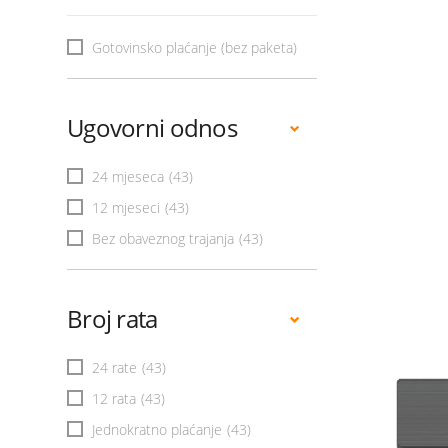
Gotovinsko plaćanje (bez paketa)
Ugovorni odnos
24 mjeseca
(43)
12 mjeseci
(43)
Bez obaveznog trajanja
(43)
Broj rata
24 rate
(43)
12 rata
(43)
Jednokratno plaćanje
(43)