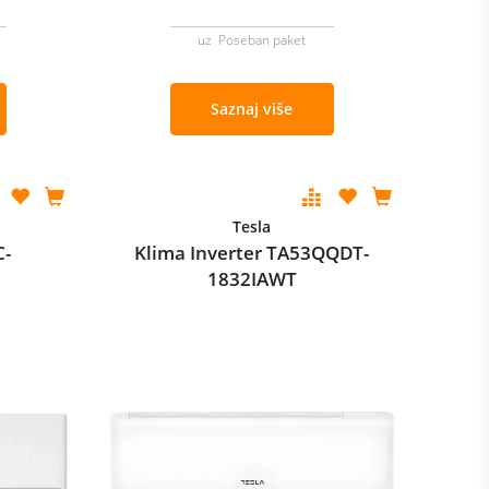
uz Poseban paket
Saznaj više
Tesla
C-
Klima Inverter TA53QQDT-
1832IAWT