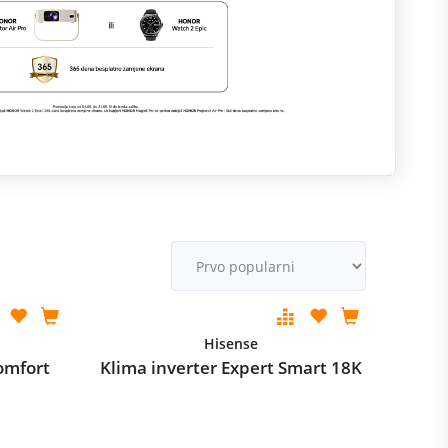
M
v
Hisense
omfort
Klima inverter Expert Smart 18K