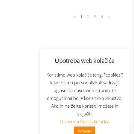
«
1
2
3
4
»
Program lojalnosti
Upotreba web kolačića
com
Bonus plus
sluga
Prijava za newsletter
Koristimo web kolačiće (eng. "cookies")
kako bismo personalizirali sadržaj i
oglase na našoj web stranici, te
elecom
omogućili najbolje korisničko iskustvo.
Ako ih ne želite koristiti, možete ih
isključiti.
Uslovi korištenja kolačića
Prihvati
👋 Zdravo, kako mogu pomoći?