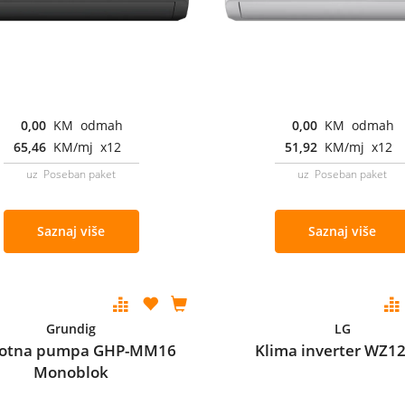
0,00
KM odmah
0,00
KM odmah
65,46
KM/mj x12
51,92
KM/mj x12
uz Poseban paket
uz Poseban paket
Saznaj više
Saznaj više
Grundig
LG
lotna pumpa GHP-MM16
Klima inverter WZ
Monoblok