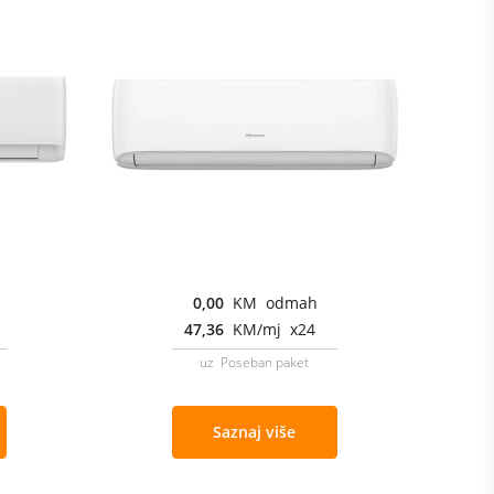
0,00
KM odmah
47,36
KM/mj x24
uz Poseban paket
Saznaj više