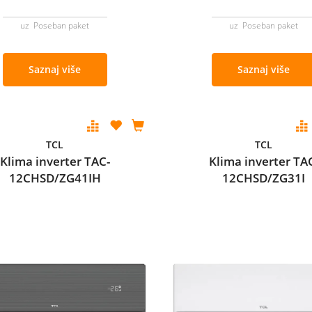
uz Poseban paket
uz Poseban paket
Saznaj više
Saznaj više
TCL
TCL
Klima inverter TAC-
Klima inverter TA
12CHSD/ZG41IH
12CHSD/ZG31I