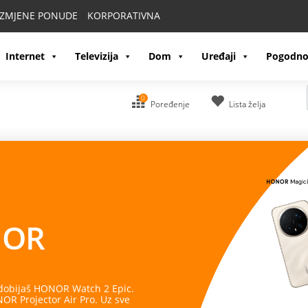
IZMJENE PONUDE
KORPORATIVNA
Internet
Televizija
Dom
Uređaji
Pogodno
0
Poređenje
Lista želja
OR
 dobijaš HONOR Watch 2 Epic.
R Projector Air Pro. Uz sve