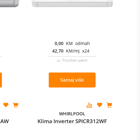
0,00
KM odmah
42,70
KM/mj x24
uz Poseban paket
Saznaj više
WHIRLPOOL
12AW
Klima Inverter SPICR312WF