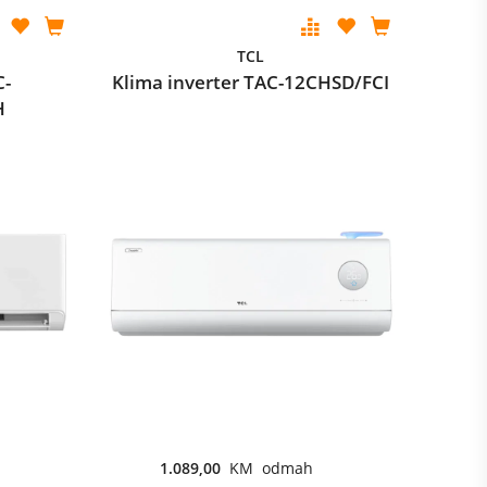
TCL
C-
Klima inverter TAC-12CHSD/FCI
H
1.089,00
KM odmah