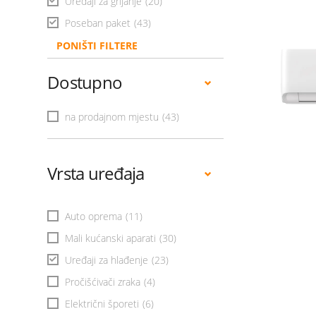
Uređaji za grijanje
(20)
Poseban paket
(43)
PONIŠTI FILTERE
Dostupno
na prodajnom mjestu
(43)
Vrsta uređaja
Auto oprema
(11)
Mali kućanski aparati
(30)
Uređaji za hlađenje
(23)
Pročišćivači zraka
(4)
Električni šporeti
(6)