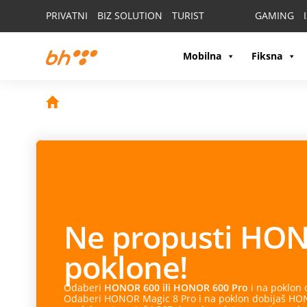
PRIVATNI
BIZ SOLUTION
TURIST
GAMING
Mobilna
Fiksna
Ne propusti
HON
poklone!
Odaberi
HONOR 600 ili HONOR 600 Pro
i na poklon
Odaberi HONOR Magic 8 Pro i na poklon dobijaš HONO