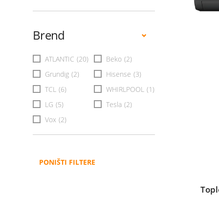
Brend
ATLANTIC
(20)
Beko
(2)
Grundig
(2)
Hisense
(3)
TCL
(6)
WHIRLPOOL
(1)
LG
(5)
Tesla
(2)
Vox
(2)
PONIŠTI FILTERE
Top