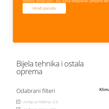
modele ostvaruješ i 365 dana besplatne zamjene ekr
Istraži ponudu
Bijela tehnika i ostala
oprema
Odabrani filteri
Klim
Uređaji za hlađenje
(23)