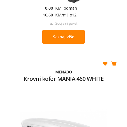
0,00
KM odmah
16,60
KM/mj x12
uz Socijalni paket
Saznaj više
MENABO
Krovni kofer MANIA 460 WHITE