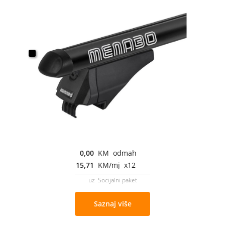
0,00
KM odmah
15,71
KM/mj x12
uz Socijalni paket
Saznaj više