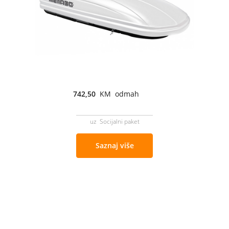
742,50
KM odmah
uz Socijalni paket
Saznaj više