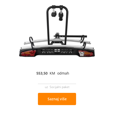
553,50
KM odmah
uz Socijalni paket
Saznaj više