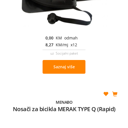
0,00
KM odmah
8,27
KM/mj x12
uz Socijalni paket
Saznaj više
MENABO
Nosači za bicikla MERAK TYPE Q (Rapid)