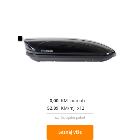
0,00
KM odmah
52,89
KM/mj x12
uz Socijalni paket
Saznaj više