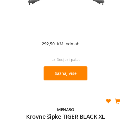
292,50
KM odmah
uz Socijalni paket
Saznaj više
MENABO
Krovne šipke TIGER BLACK XL