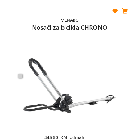
MENABO
Nosači za bicikla CHRONO
445,50
KM odmah