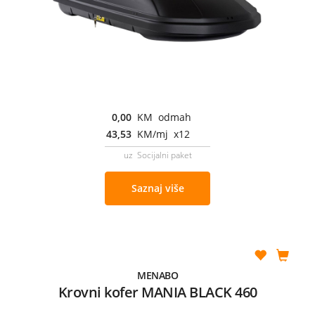
0,00
KM odmah
43,53
KM/mj x12
uz Socijalni paket
Saznaj više
MENABO
Krovni kofer MANIA BLACK 460