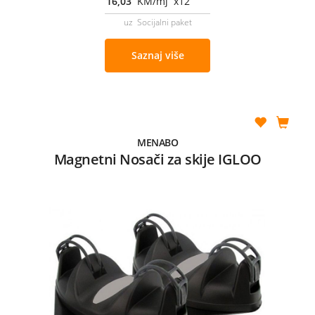
16,03
KM/mj x12
uz Socijalni paket
Saznaj više
MENABO
Magnetni Nosači za skije IGLOO