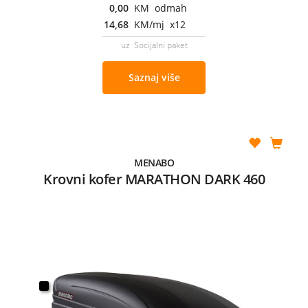
0,00
KM odmah
14,68
KM/mj x12
uz Socijalni paket
Saznaj više
MENABO
Krovni kofer MARATHON DARK 460