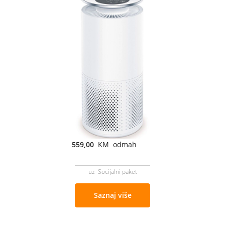
559,00
KM odmah
uz Socijalni paket
Saznaj više