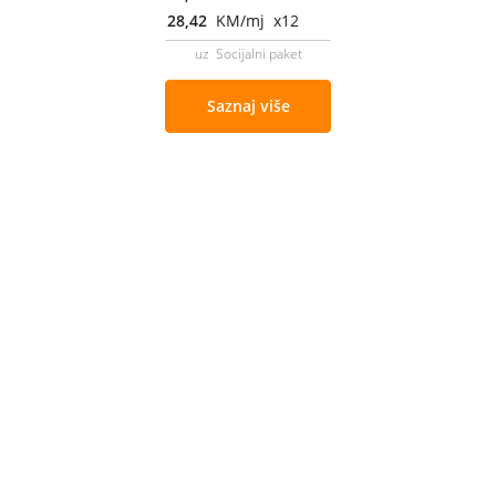
28,42
KM/mj x12
uz Socijalni paket
Saznaj više