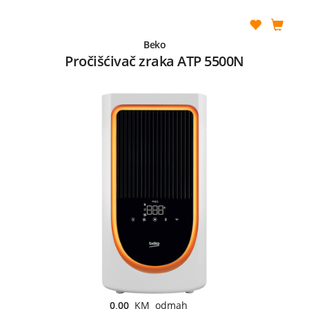
Beko
Pročišćivač zraka ATP 5500N
0,00
KM odmah