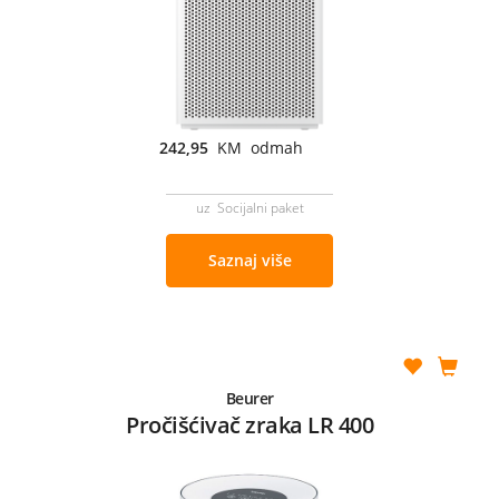
242,95
KM odmah
uz Socijalni paket
Saznaj više
Beurer
Pročišćivač zraka LR 400