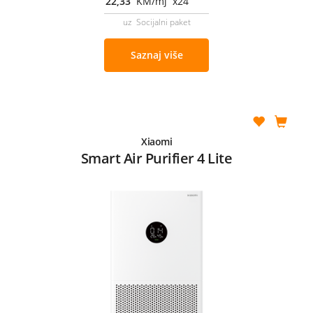
22,33
KM/mj x24
uz Socijalni paket
Saznaj više
Xiaomi
Smart Air Purifier 4 Lite