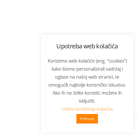
Upotreba web kolačića
Koristimo web kolačiće (eng. "cookies")
kako bismo personalizirali sadržaj i
oglase na našoj web stranici, te
omogućili najbolje korisničko iskustvo.
Ako ih ne želite koristiti, možete ih
isključiti.
Uslovi korištenja kolačića
Prihvati