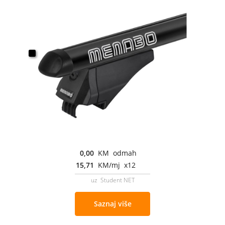
0,00
KM odmah
15,71
KM/mj x12
uz Student NET
Saznaj više