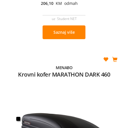
206,10
KM odmah
uz Student NET
Saznaj više
MENABO
Krovni kofer MARATHON DARK 460