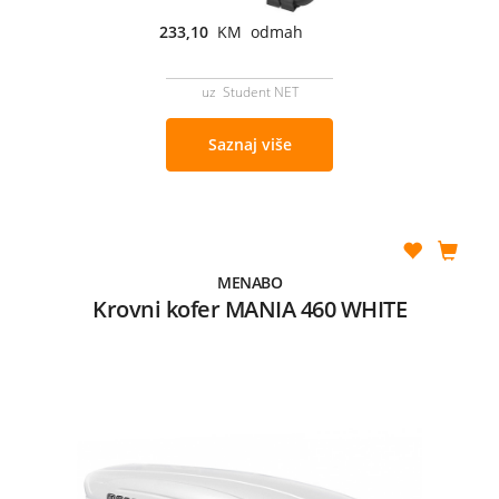
233,10
KM odmah
uz Student NET
Saznaj više
MENABO
Krovni kofer MANIA 460 WHITE