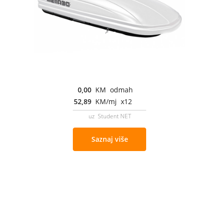
0,00
KM odmah
52,89
KM/mj x12
uz Student NET
Saznaj više