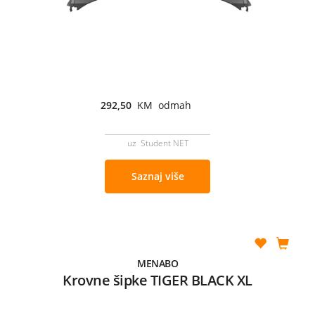
292,50
KM odmah
uz Student NET
Saznaj više
MENABO
Krovne šipke TIGER BLACK XL