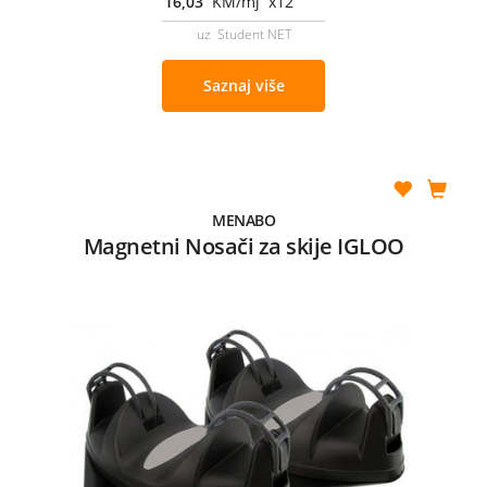
16,03
KM/mj x12
uz Student NET
Saznaj više
MENABO
Magnetni Nosači za skije IGLOO