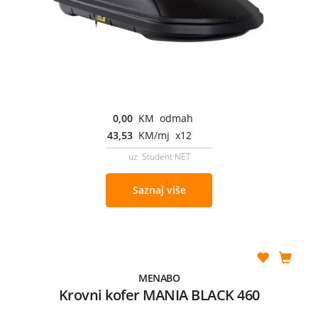
0,00
KM odmah
43,53
KM/mj x12
uz Student NET
Saznaj više
MENABO
Krovni kofer MANIA BLACK 460