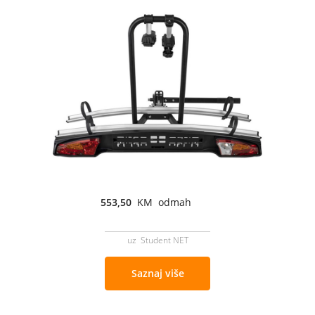
553,50
KM odmah
uz Student NET
Saznaj više