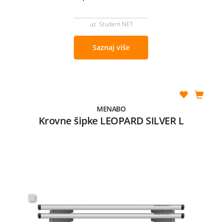
uz Student NET
Saznaj više
MENABO
Krovne šipke LEOPARD SILVER L