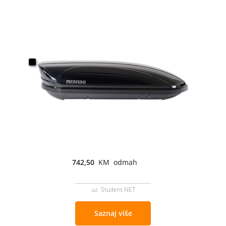
742,50
KM odmah
uz Student NET
Saznaj više