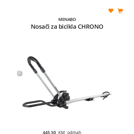
MENABO
Nosači za bicikla CHRONO
445,50
KM odmah