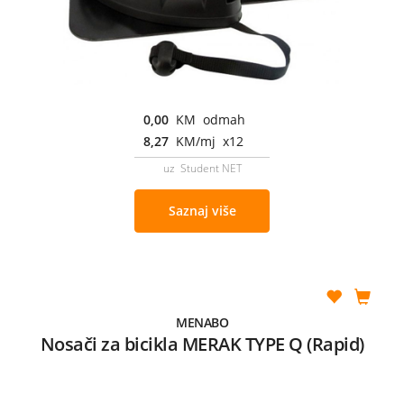
0,00
KM odmah
8,27
KM/mj x12
uz Student NET
Saznaj više
MENABO
Nosači za bicikla MERAK TYPE Q (Rapid)