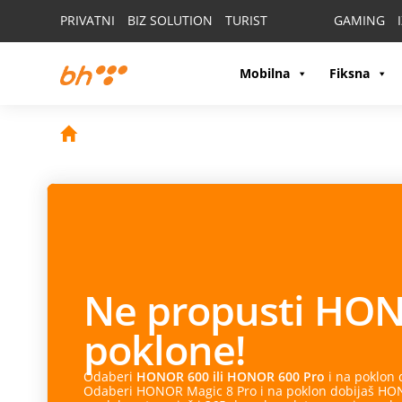
PRIVATNI
BIZ SOLUTION
TURIST
GAMING
Mobilna
Fiksna
Ne propusti
HON
poklone!
Odaberi
HONOR 600 ili HONOR 600 Pro
i na poklon
Odaberi HONOR Magic 8 Pro i na poklon dobijaš HONO