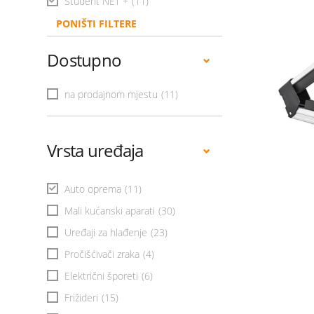
Student NET +
(11)
PONIŠTI FILTERE
Dostupno
na prodajnom mjestu
(11)
Vrsta uređaja
Auto oprema
(11)
Mali kućanski aparati
(30)
Uređaji za hlađenje
(23)
Pročišćivači zraka
(4)
Električni šporeti
(6)
Frižideri
(15)