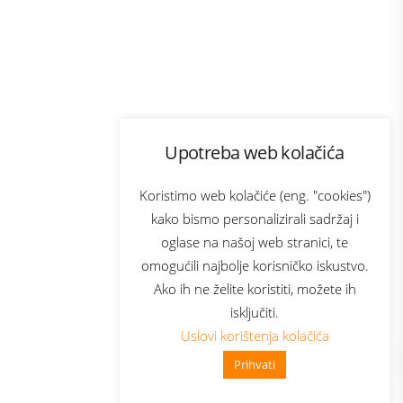
Program lojalnosti
Upotreba web kolačića
com
Bonus plus
sluga
Prijava za newsletter
Koristimo web kolačiće (eng. "cookies")
kako bismo personalizirali sadržaj i
oglase na našoj web stranici, te
elecom
omogućili najbolje korisničko iskustvo.
Ako ih ne želite koristiti, možete ih
isključiti.
Uslovi korištenja kolačića
Prihvati
👋 Zdravo, kako mogu pomoći?