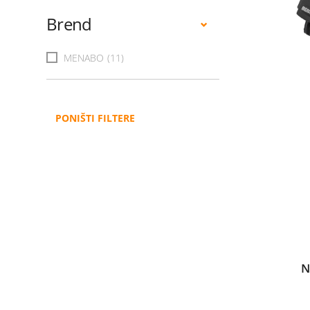
Brend
MENABO
(11)
PONIŠTI FILTERE
N