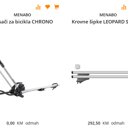
MENABO
MENABO
ači za bicikla CHRONO
Krovne šipke LEOPARD S
0,00
KM odmah
292,50
KM odmah