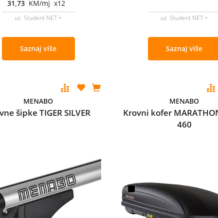
31,73
KM/mj x12
uz Student NET +
uz Student NET +
Saznaj više
Saznaj više
MENABO
MENABO
vne šipke TIGER SILVER
Krovni kofer MARATHO
460