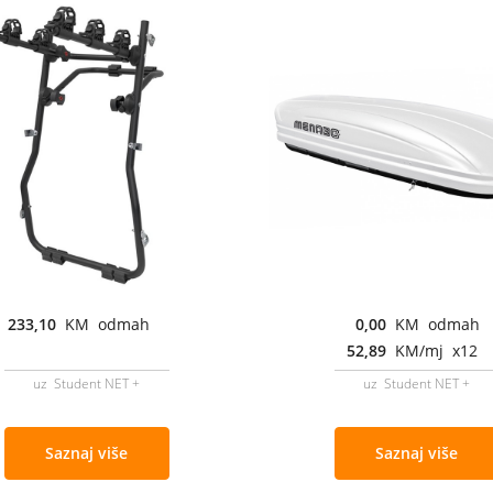
233,10
KM odmah
0,00
KM odmah
52,89
KM/mj x12
uz Student NET +
uz Student NET +
Saznaj više
Saznaj više