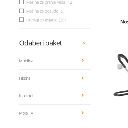
Mašina za pranje veša
(12)
Mašina za posuđe
(5)
Uređaji za grijanje
(20)
Nos
Odaberi paket
Mobilna
Fiksna
Internet
Moja TV