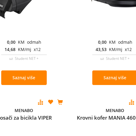
0,00
KM odmah
0,00
KM odmah
14,68
KM/mj x12
43,53
KM/mj x12
uz Student NET +
uz Student NET +
Saznaj više
Saznaj više
MENABO
MENABO
osači za bicikla VIPER
Krovni kofer MANIA 46