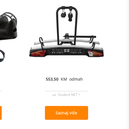
553,50
KM odmah
uz Student NET +
Saznaj više