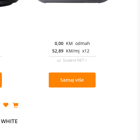
0,00
KM odmah
52,89
KM/mj x12
uz Student NET +
Saznaj više
0 WHITE