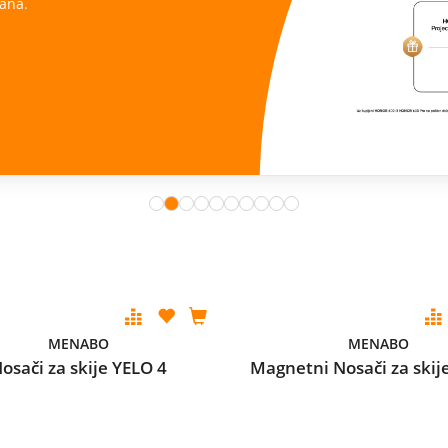
ana.
MENABO
MENABO
osači za skije YELO 4
Magnetni Nosači za skij