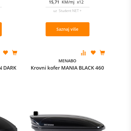
15,71
KM/mj x12
uz Student NET +
Saznaj više
MENABO
N DARK
Krovni kofer MANIA BLACK 460