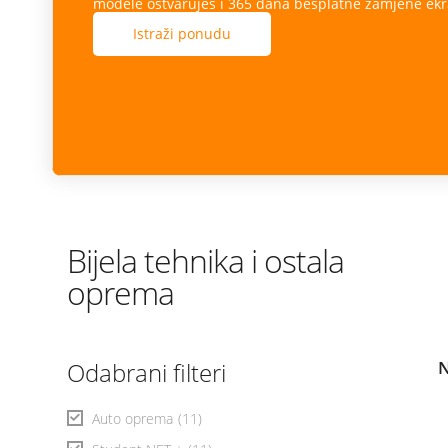
modele ostvaruješ i 365 dana besplatne zamjene ekr
Istraži ponudu
Bijela tehnika i ostala
oprema
Odabrani filteri
N
Auto oprema
(11)