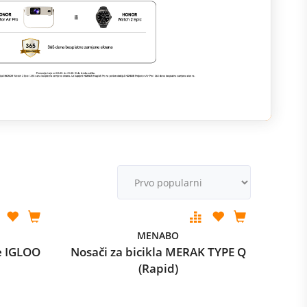
M
v
MENABO
e IGLOO
Nosači za bicikla MERAK TYPE Q
(Rapid)