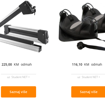
225,00
KM odmah
116,10
KM odmah
uz Student NET +
uz Student NET +
Saznaj više
Saznaj više