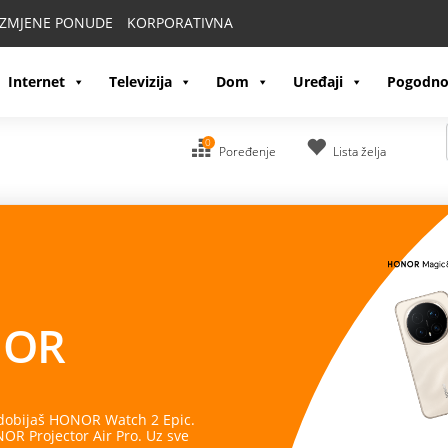
IZMJENE PONUDE
KORPORATIVNA
Internet
Televizija
Dom
Uređaji
Pogodno
0
Poređenje
Lista želja
OR
 dobijaš HONOR Watch 2 Epic.
R Projector Air Pro. Uz sve