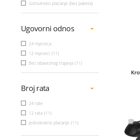
Gotovinsko plaćanje (bez paketa)
Ugovorni odnos
24 mjeseca
12 mjeseci
(11)
Bez obaveznog trajanja
(11)
Kro
Broj rata
24 rate
12 rata
(11)
Jednokratno plaćanje
(11)