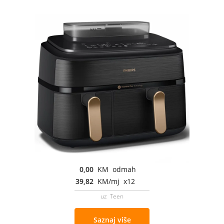
0,00
KM odmah
39,82
KM/mj x12
uz Teen
Saznaj više