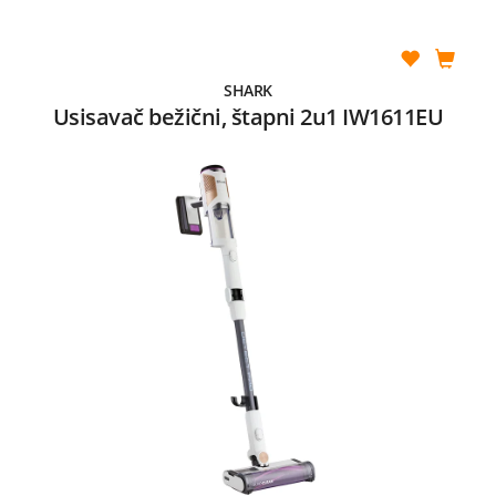
SHARK
Usisavač bežični, štapni 2u1 IW1611EU