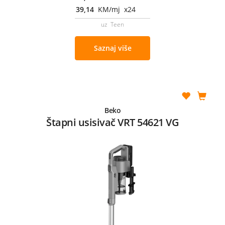
39,14
KM/mj x24
uz Teen
Saznaj više
Beko
Štapni usisivač VRT 54621 VG