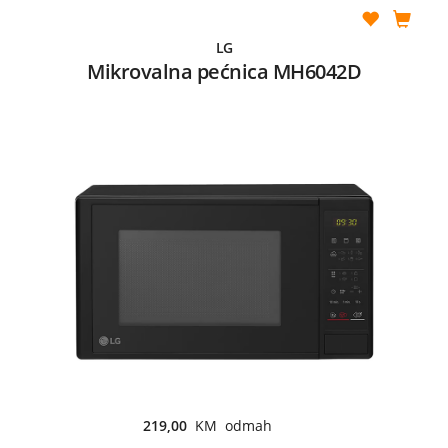
LG
Mikrovalna pećnica MH6042D
219,00
KM odmah