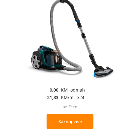
0,00
KM odmah
21,33
KM/mj x24
uz Teen
Saznaj više