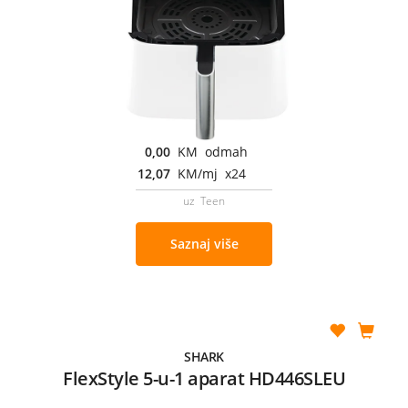
0,00
KM odmah
12,07
KM/mj x24
uz Teen
Saznaj više
SHARK
FlexStyle 5-u-1 aparat HD446SLEU