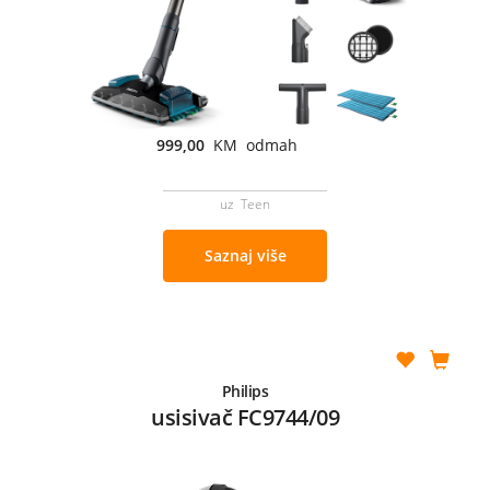
999,00
KM odmah
uz Teen
Saznaj više
Philips
usisivač FC9744/09