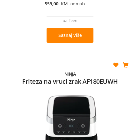
559,00
KM odmah
uz Teen
Saznaj više
NINJA
Friteza na vruci zrak AF180EUWH