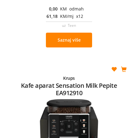
0,00
KM odmah
61,18
KM/mj x12
uz Teen
Saznaj više
Krups
Kafe aparat Sensation Milk Pepite
EA912910