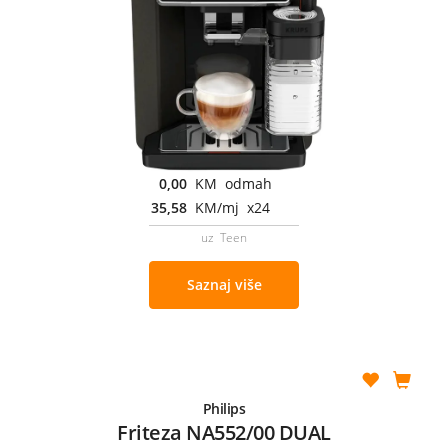
0,00
KM odmah
35,58
KM/mj x24
uz Teen
Saznaj više
Philips
Friteza NA552/00 DUAL