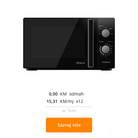
0,00
KM odmah
15,31
KM/mj x12
uz Teen
Saznaj više