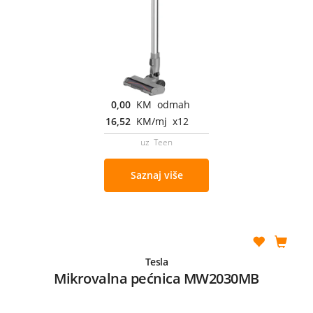
0,00
KM odmah
16,52
KM/mj x12
uz Teen
Saznaj više
Tesla
Mikrovalna pećnica MW2030MB