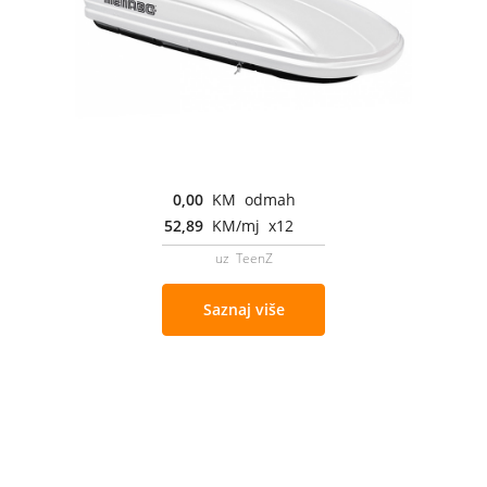
0,00
KM odmah
52,89
KM/mj x12
uz TeenZ
Saznaj više