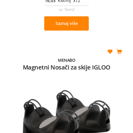
16,03
KM/mj x12
uz TeenZ
Saznaj više
MENABO
Magnetni Nosači za skije IGLOO