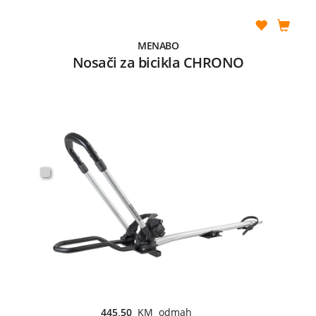
MENABO
Nosači za bicikla CHRONO
445,50
KM odmah