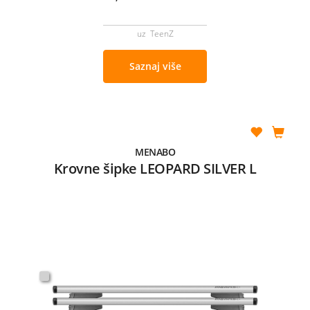
uz TeenZ
Saznaj više
MENABO
Krovne šipke LEOPARD SILVER L