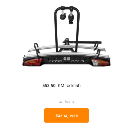
553,50
KM odmah
uz TeenZ
Saznaj više