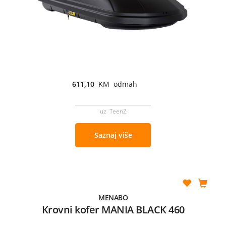
611,10
KM odmah
uz TeenZ
Saznaj više
MENABO
Krovni kofer MANIA BLACK 460