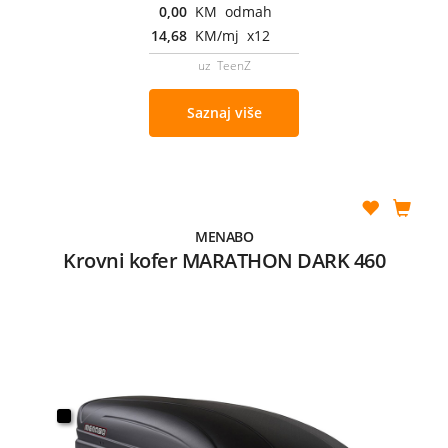
0,00
KM odmah
14,68
KM/mj x12
uz TeenZ
Saznaj više
MENABO
Krovni kofer MARATHON DARK 460