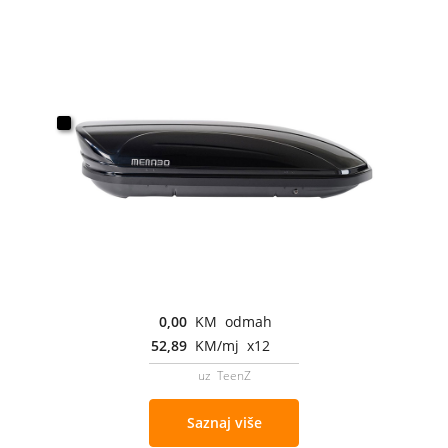
0,00
KM odmah
52,89
KM/mj x12
uz TeenZ
Saznaj više