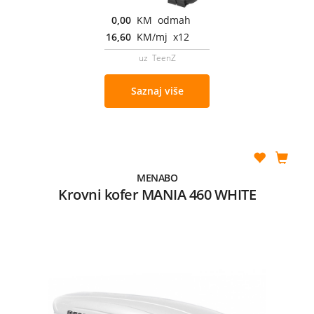
0,00
KM odmah
16,60
KM/mj x12
uz TeenZ
Saznaj više
MENABO
Krovni kofer MANIA 460 WHITE