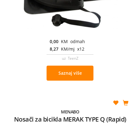
0,00
KM odmah
8,27
KM/mj x12
uz TeenZ
Saznaj više
MENABO
Nosači za bicikla MERAK TYPE Q (Rapid)