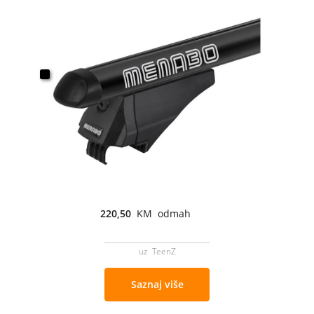
220,50
KM odmah
uz TeenZ
Saznaj više