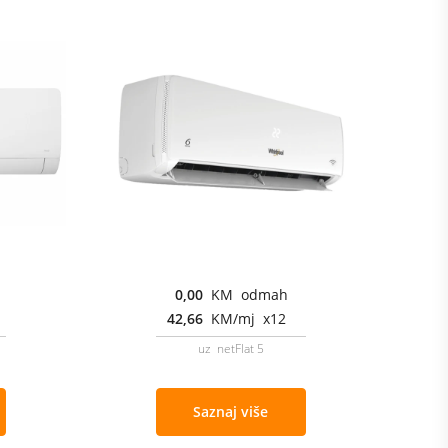
0,00
KM odmah
42,66
KM/mj x12
uz netFlat 5
Saznaj više