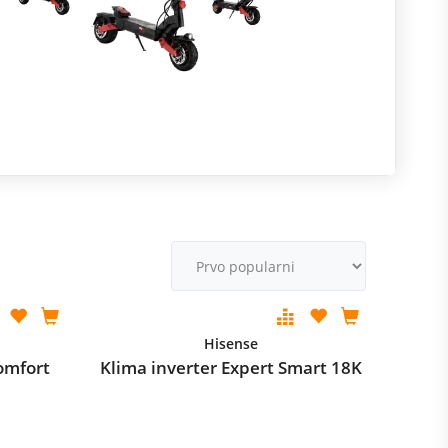
R
m
M
v
Hisense
omfort
Klima inverter Expert Smart 18K