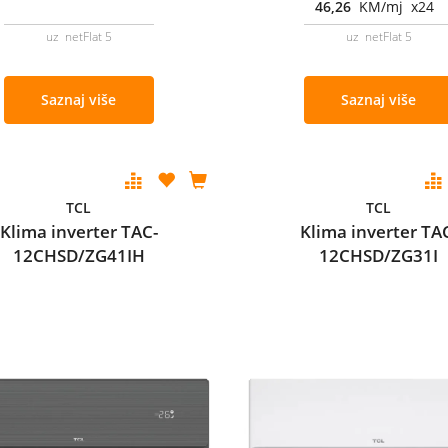
46,26
KM/mj x24
uz netFlat 5
uz netFlat 5
Saznaj više
Saznaj više
TCL
TCL
Klima inverter TAC-
Klima inverter TA
12CHSD/ZG41IH
12CHSD/ZG31I