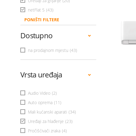
Uređaji za grijanje
(20)
netFlat 5
(43)
PONIŠTI FILTERE
Dostupno
na prodajnom mjestu
(43)
Vrsta uređaja
Audio Video
(2)
Auto oprema
(11)
Mali kućanski aparati
(34)
Uređaji za hlađenje
(23)
Pročišćivači zraka
(4)