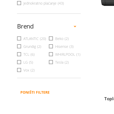
Jednokratno plaćanje
(43)
Brend
ATLANTIC
(20)
Beko
(2)
Grundig
(2)
Hisense
(3)
TCL
(6)
WHIRLPOOL
(1)
LG
(5)
Tesla
(2)
Vox
(2)
PONIŠTI FILTERE
Top