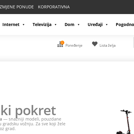
IZMJENE PONUDE
KORPORATIVNA
Internet
Televizija
Dom
Uređaji
Pogodno
0
Poređenje
Lista želja
ki pokret
a
— snažniji modeli, pouzdane
 gradsku vožnju. Za sve koji žele
oz grad.