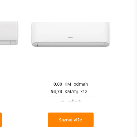
0,00
KM odmah
94,73
KM/mj x12
uz netFlat 5
Saznaj više