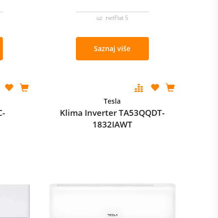
uz netFlat 5
Saznaj više
Tesla
C-
Klima Inverter TA53QQDT-
1832IAWT