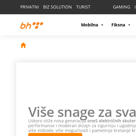
PRIVATNI
BIZ SOLUTION
TURIST
GAMING
Mobilna
Fiksna
Više snage za sva
Uskoro stiže nova generacija
oneS električnih skuter
performanse i moderan dizajn za sigurniju i ugodniju
više slobode, više mogućnosti i pametnije kretanje kr