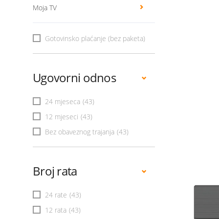
Moja TV
Gotovinsko plaćanje (bez paketa)
Ugovorni odnos
24 mjeseca
(43)
12 mjeseci
(43)
Bez obaveznog trajanja
(43)
Broj rata
24 rate
(43)
12 rata
(43)