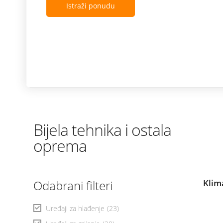
Istraži ponudu
Bijela tehnika i ostala
oprema
Odabrani filteri
Klim
Uređaji za hlađenje
(23)