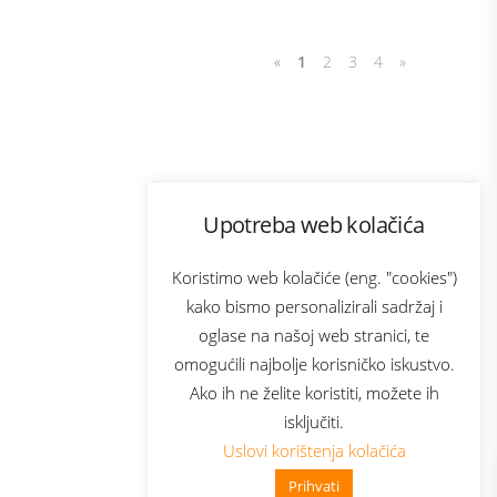
«
1
2
3
4
»
Program lojalnosti
Upotreba web kolačića
com
Bonus plus
sluga
Prijava za newsletter
Koristimo web kolačiće (eng. "cookies")
kako bismo personalizirali sadržaj i
oglase na našoj web stranici, te
elecom
omogućili najbolje korisničko iskustvo.
Ako ih ne želite koristiti, možete ih
isključiti.
Uslovi korištenja kolačića
Prihvati
👋 Zdravo, kako mogu pomoći?