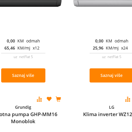
0,00
KM odmah
0,00
KM odmah
65,46
KM/mj x12
25,96
KM/mj x24
uz netFlat 5
uz netFlat 5
Saznaj više
Saznaj više
Grundig
LG
lotna pumpa GHP-MM16
Klima inverter WZ
Monoblok