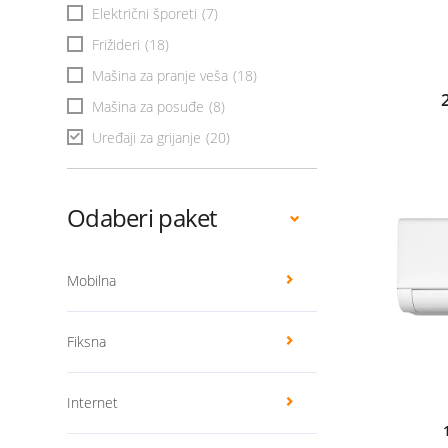
Električni šporeti
(7)
Frižideri
(18)
Mašina za pranje veša
(18)
Mašina za posuđe
(8)
Uređaji za grijanje
(20)
Odaberi paket
Mobilna
Fiksna
Internet