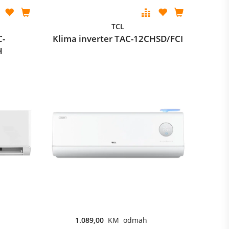
TCL
C-
Klima inverter TAC-12CHSD/FCI
H
1.089,00
KM odmah