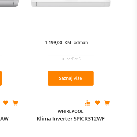
1.199,00
KM odmah
uz netFlat 5
Saznaj više
WHIRLPOOL
12AW
Klima Inverter SPICR312WF