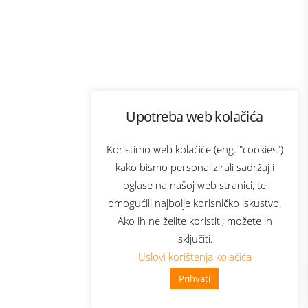
Program lojalnosti
Upotreba web kolačića
com
Bonus plus
sluga
Prijava za newsletter
Koristimo web kolačiće (eng. "cookies")
kako bismo personalizirali sadržaj i
oglase na našoj web stranici, te
elecom
omogućili najbolje korisničko iskustvo.
Ako ih ne želite koristiti, možete ih
isključiti.
Uslovi korištenja kolačića
Prihvati
👋 Zdravo, kako mogu pomoći?