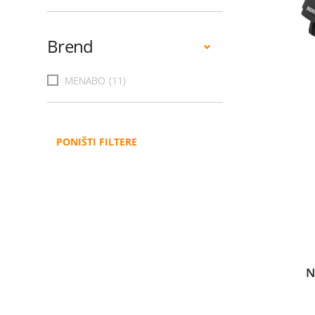
Brend
MENABO
(11)
PONIŠTI FILTERE
N