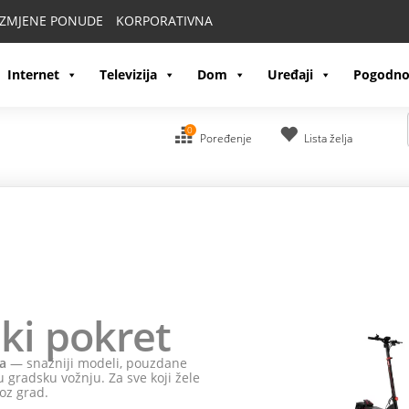
IZMJENE PONUDE
KORPORATIVNA
Internet
Televizija
Dom
Uređaji
Pogodno
0
Poređenje
Lista želja
ki pokret
a
— snažniji modeli, pouzdane
 gradsku vožnju. Za sve koji žele
oz grad.