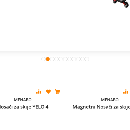
MENABO
MENABO
osači za skije YELO 4
Magnetni Nosači za skij