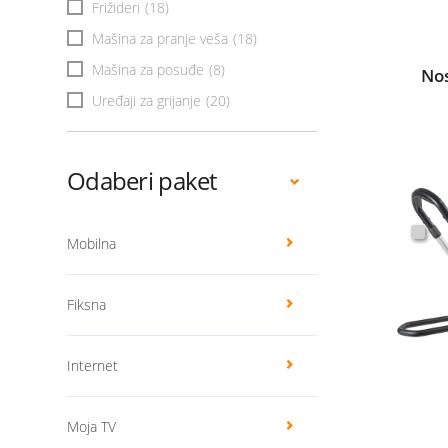
Frižideri
(18)
Mašina za pranje veša
(18)
Mašina za posuđe
(8)
Nos
Uređaji za grijanje
(20)
Odaberi paket
Mobilna
Fiksna
Internet
Moja TV