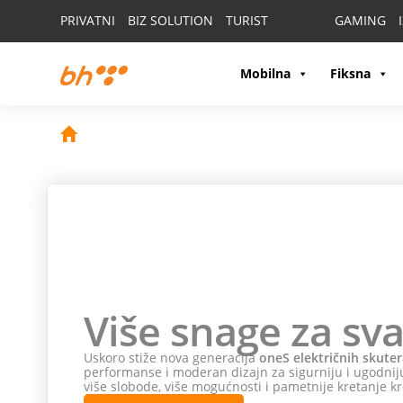
PRIVATNI
BIZ SOLUTION
TURIST
GAMING
Mobilna
Fiksna
Više snage za sva
Uskoro stiže nova generacija
oneS električnih skuter
performanse i moderan dizajn za sigurniju i ugodniju
više slobode, više mogućnosti i pametnije kretanje kr