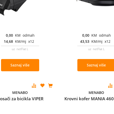
0,00
KM odmah
0,00
KM odmah
14,68
KM/mj x12
43,53
KM/mj x12
uz netFlat L
uz netFlat L
Saznaj više
Saznaj više
MENABO
MENABO
osači za bicikla VIPER
Krovni kofer MANIA 46