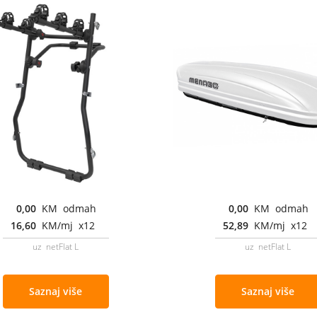
0,00
KM odmah
0,00
KM odmah
16,60
KM/mj x12
52,89
KM/mj x12
uz netFlat L
uz netFlat L
Saznaj više
Saznaj više