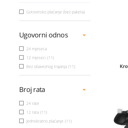
Gotovinsko plaćanje (bez paketa)
Ugovorni odnos
24 mjeseca
12 mjeseci
(11)
Kro
Bez obaveznog trajanja
(11)
Broj rata
24 rate
12 rata
(11)
Jednokratno plaćanje
(11)