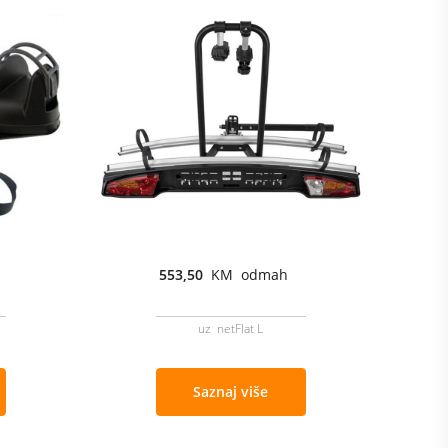
553,50
KM odmah
uz netFlat L
Saznaj više