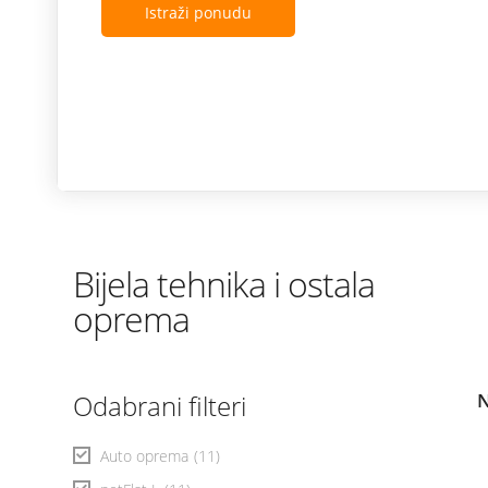
Istraži ponudu
Bijela tehnika i ostala
oprema
Odabrani filteri
N
Auto oprema
(11)