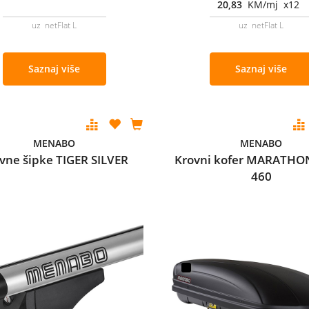
20,83
KM/mj x12
uz netFlat L
uz netFlat L
Saznaj više
Saznaj više
MENABO
MENABO
vne šipke TIGER SILVER
Krovni kofer MARATHO
460