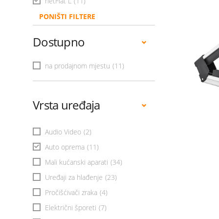
netFlat L
(11)
PONIŠTI FILTERE
Dostupno
na prodajnom mjestu
(11)
Vrsta uređaja
Audio Video
(2)
Auto oprema
(11)
Mali kućanski aparati
(34)
Uređaji za hlađenje
(23)
Pročišćivači zraka
(4)
Električni šporeti
(7)