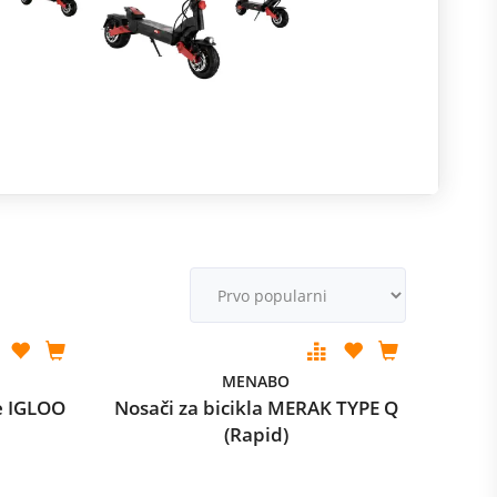
R
m
M
v
MENABO
e IGLOO
Nosači za bicikla MERAK TYPE Q
(Rapid)