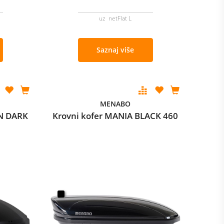
uz netFlat L
Saznaj više
MENABO
N DARK
Krovni kofer MANIA BLACK 460