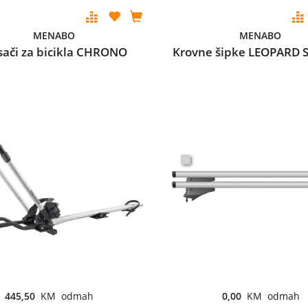
MENABO
MENABO
ači za bicikla CHRONO
Krovne šipke LEOPARD S
445,50
KM odmah
0,00
KM odmah