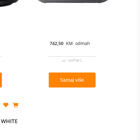
742,50
KM odmah
uz netFlat L
Saznaj više
0 WHITE