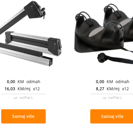
0,00
KM odmah
0,00
KM odmah
16,03
KM/mj x12
8,27
KM/mj x12
uz netFlat L
uz netFlat L
Saznaj više
Saznaj više