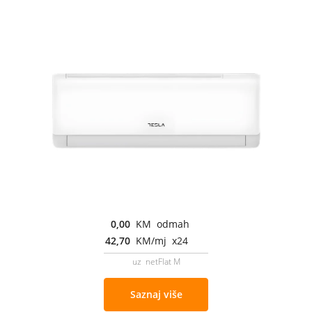
0,00
KM odmah
42,70
KM/mj x24
uz netFlat M
Saznaj više