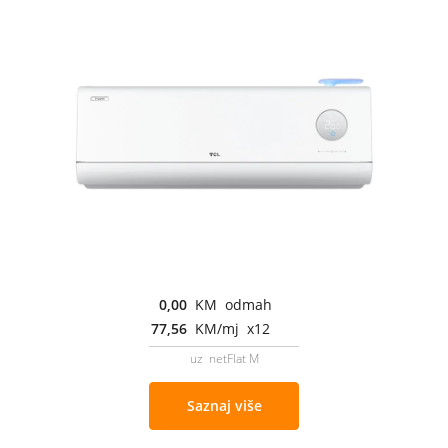
0,00
KM odmah
77,56
KM/mj x12
uz netFlat M
Saznaj više