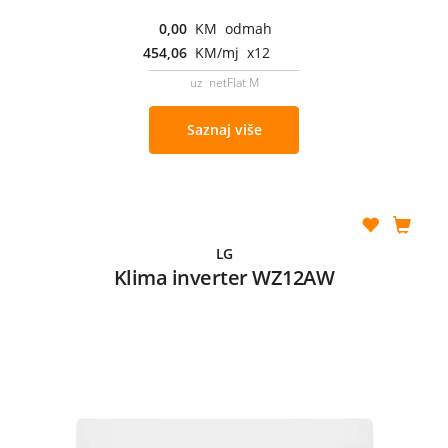
0,00
KM odmah
454,06
KM/mj x12
uz netFlat M
Saznaj više
LG
Klima inverter WZ12AW