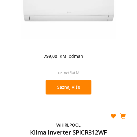
799,00
KM odmah
uz netFlat M
Saznaj više
WHIRLPOOL
Klima Inverter SPICR312WF