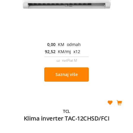
0,00
KM odmah
92,52
KM/mj x12
uz netFlat M
Saznaj više
TCL
Klima inverter TAC-12CHSD/FCI