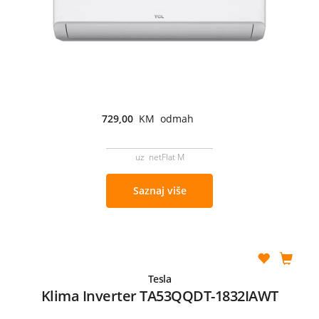
729,00
KM odmah
uz netFlat M
Saznaj više
Tesla
Klima Inverter TA53QQDT-1832IAWT