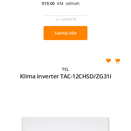
919,00
KM odmah
uz netFlat M
Saznaj više
TCL
Klima inverter TAC-12CHSD/ZG31I