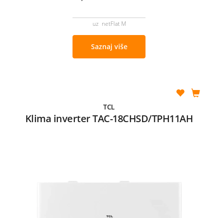
uz netFlat M
Saznaj više
TCL
Klima inverter TAC-18CHSD/TPH11AH