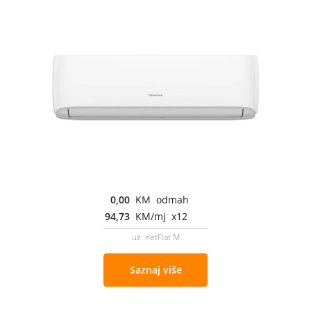
0,00
KM odmah
94,73
KM/mj x12
uz netFlat M
Saznaj više