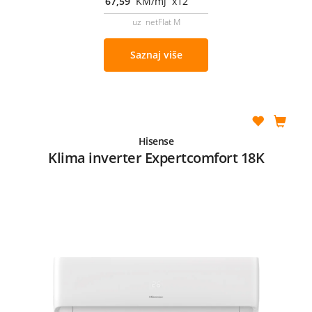
67,59
KM/mj x12
uz netFlat M
Saznaj više
Hisense
Klima inverter Expertcomfort 18K