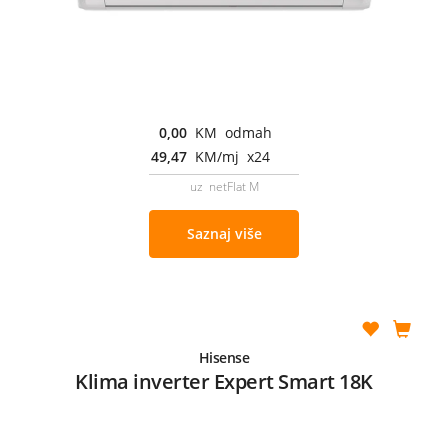
0,00
KM odmah
49,47
KM/mj x24
uz netFlat M
Saznaj više
Hisense
Klima inverter Expert Smart 18K