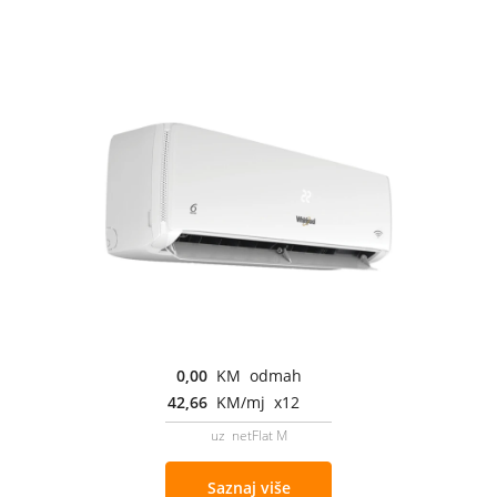
0,00
KM odmah
42,66
KM/mj x12
uz netFlat M
Saznaj više