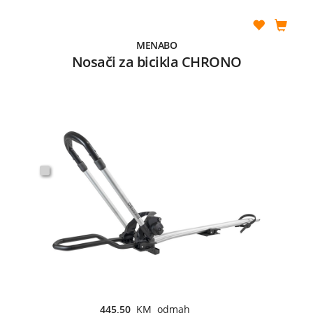
MENABO
Nosači za bicikla CHRONO
445,50
KM odmah