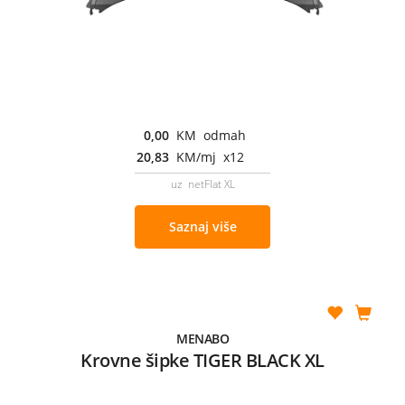
0,00
KM odmah
20,83
KM/mj x12
uz netFlat XL
Saznaj više
MENABO
Krovne šipke TIGER BLACK XL