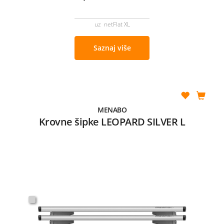
uz netFlat XL
Saznaj više
MENABO
Krovne šipke LEOPARD SILVER L