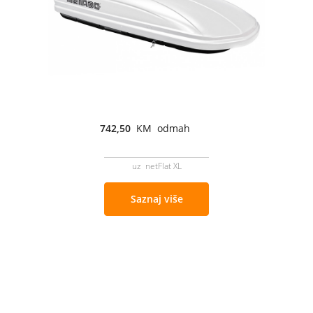
742,50
KM odmah
uz netFlat XL
Saznaj više