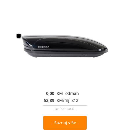
0,00
KM odmah
52,89
KM/mj x12
uz netFlat XL
Saznaj više