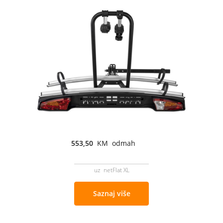
553,50
KM odmah
uz netFlat XL
Saznaj više