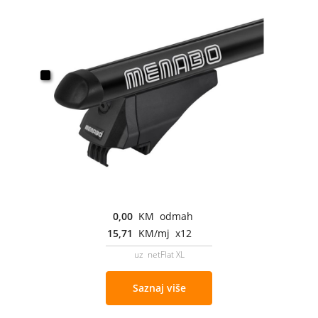
0,00
KM odmah
15,71
KM/mj x12
uz netFlat XL
Saznaj više