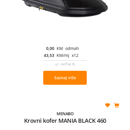
0,00
KM odmah
43,53
KM/mj x12
uz netFlat XL
Saznaj više
MENABO
Krovni kofer MANIA BLACK 460