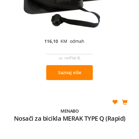
116,10
KM odmah
uz netFlat XL
Saznaj više
MENABO
Nosači za bicikla MERAK TYPE Q (Rapid)