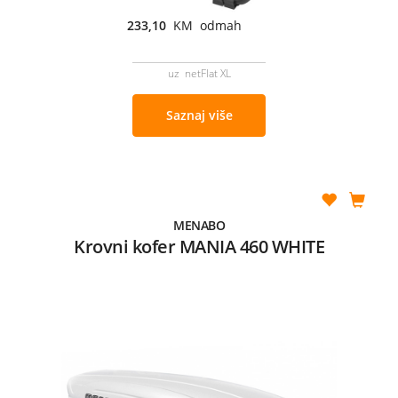
233,10
KM odmah
uz netFlat XL
Saznaj više
MENABO
Krovni kofer MANIA 460 WHITE