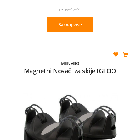
uz netFlat XL
Saznaj više
MENABO
Magnetni Nosači za skije IGLOO