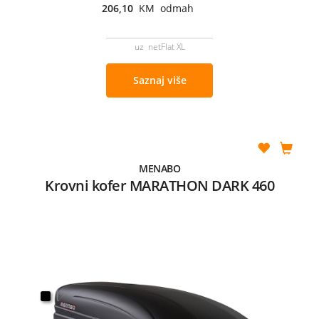
206,10
KM odmah
uz netFlat XL
Saznaj više
MENABO
Krovni kofer MARATHON DARK 460