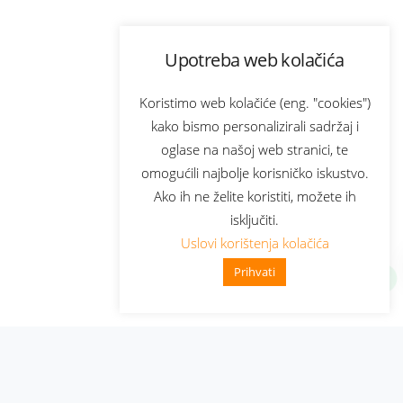
Upotreba web kolačića
Koristimo web kolačiće (eng. "cookies")
kako bismo personalizirali sadržaj i
oglase na našoj web stranici, te
omogućili najbolje korisničko iskustvo.
Ako ih ne želite koristiti, možete ih
isključiti.
Uslovi korištenja kolačića
Prihvati