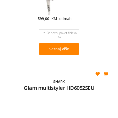
599,00
KM odmah
uz Osnovni paket fizicka
lica
Saznaj više
SHARK
Glam multistyler HD6052SEU