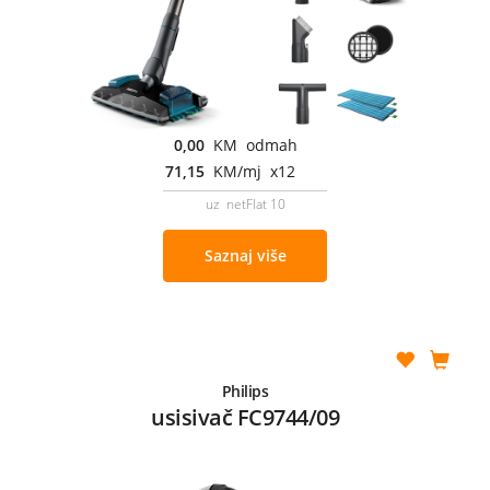
0,00
KM odmah
71,15
KM/mj x12
uz netFlat 10
Saznaj više
Philips
usisivač FC9744/09