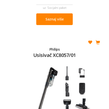
uz Socijalni paket
Saznaj više
Philips
Usisivač XC8057/01