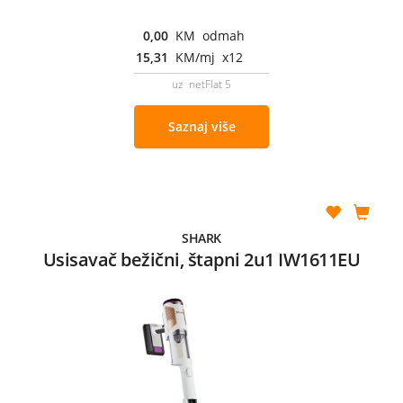
0,00
KM odmah
15,31
KM/mj x12
uz netFlat 5
Saznaj više
SHARK
Usisavač bežični, štapni 2u1 IW1611EU