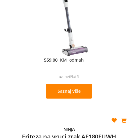
559,00
KM odmah
uz netFlat S
Saznaj više
NINJA
Friteza na vruci zrak AF180EUWH