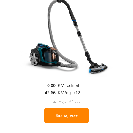
0,00
KM odmah
42,66
KM/mj x12
uz Moja TV Net L
Saznaj više