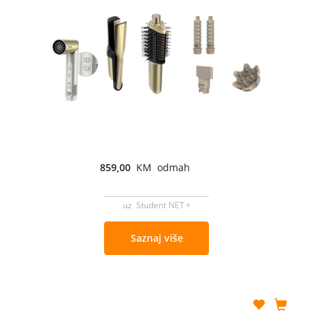
859,00
KM odmah
uz Student NET +
Saznaj više