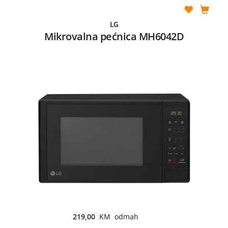
LG
Mikrovalna pećnica MH6042D
219,00
KM odmah