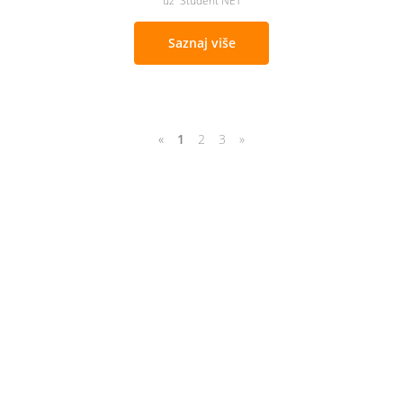
uz Student NET
Saznaj više
«
1
2
3
»