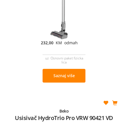
232,00
KM odmah
uz Osnovni paket fizicka
lica
Saznaj više
Beko
Usisivač HydroTrio Pro VRW 90421 VD