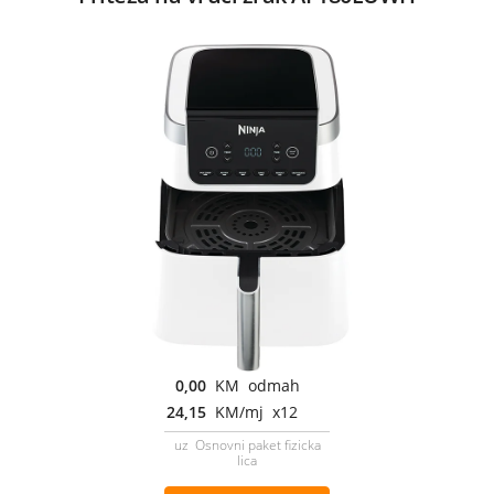
0,00
KM odmah
24,15
KM/mj x12
uz Osnovni paket fizicka
lica