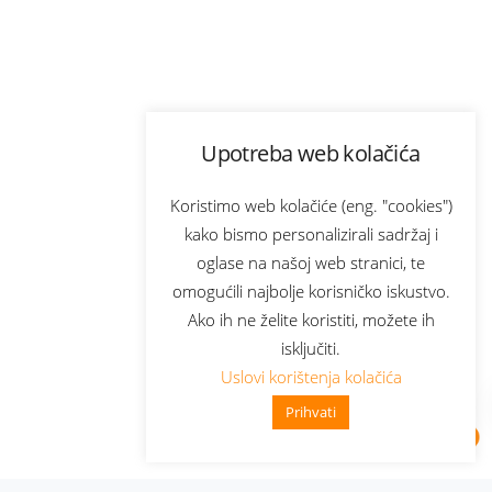
Upotreba web kolačića
Koristimo web kolačiće (eng. "cookies")
kako bismo personalizirali sadržaj i
oglase na našoj web stranici, te
omogućili najbolje korisničko iskustvo.
Ako ih ne želite koristiti, možete ih
isključiti.
Uslovi korištenja kolačića
Prihvati