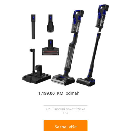
1.199,00
KM odmah
uz Osnovni paket fizicka
lica
Saznaj više