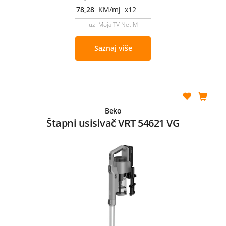
78,28
KM/mj x12
uz Moja TV Net M
Saznaj više
Beko
Štapni usisivač VRT 54621 VG