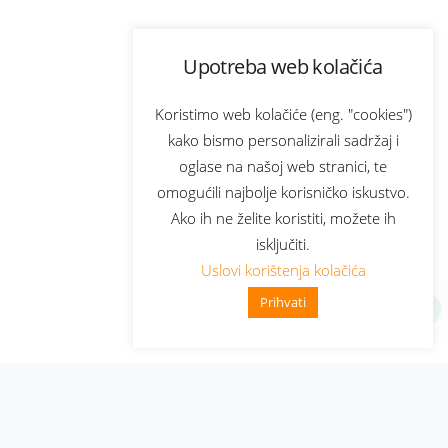
Upotreba web kolačića
Koristimo web kolačiće (eng. "cookies")
kako bismo personalizirali sadržaj i
oglase na našoj web stranici, te
omogućili najbolje korisničko iskustvo.
Ako ih ne želite koristiti, možete ih
isključiti.
Uslovi korištenja kolačića
Prihvati