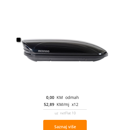
0,00
KM odmah
52,89
KM/mj x12
uz netFlat 10
Saznaj više