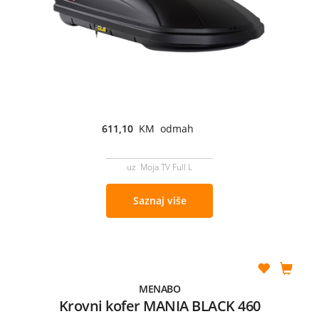
611,10
KM odmah
uz Moja TV Full L
Saznaj više
MENABO
Krovni kofer MANIA BLACK 460