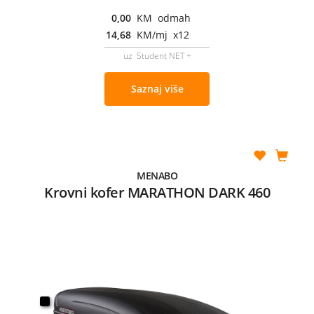
0,00
KM odmah
14,68
KM/mj x12
uz Student NET +
Saznaj više
MENABO
Krovni kofer MARATHON DARK 460