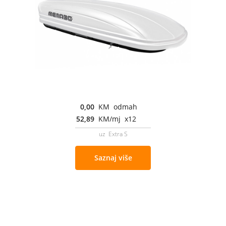
0,00
KM odmah
52,89
KM/mj x12
uz Extra S
Saznaj više