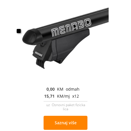
0,00
KM odmah
15,71
KM/mj x12
uz Osnovni paket fizicka
lica
Saznaj više