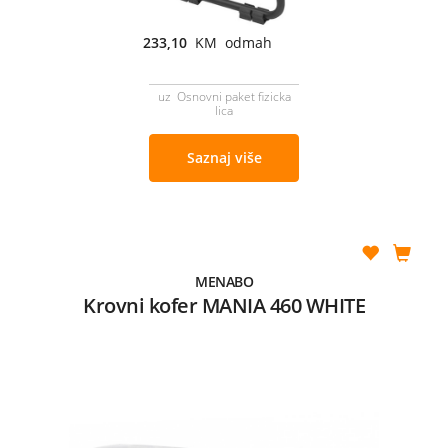
233,10
KM odmah
uz Osnovni paket fizicka
lica
Saznaj više
MENABO
Krovni kofer MANIA 460 WHITE