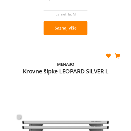
uz netFlat M
Saznaj više
MENABO
Krovne šipke LEOPARD SILVER L