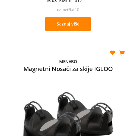
16,03
KM/mj x12
uz netFlat 10
Saznaj više
MENABO
Magnetni Nosači za skije IGLOO