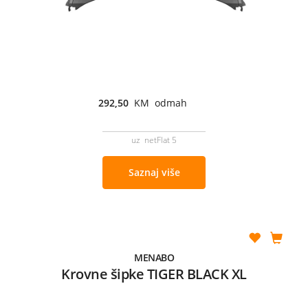
292,50
KM odmah
uz netFlat 5
Saznaj više
MENABO
Krovne šipke TIGER BLACK XL