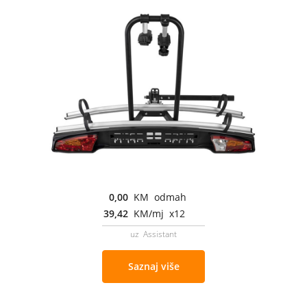
0,00
KM odmah
39,42
KM/mj x12
uz Assistant
Saznaj više