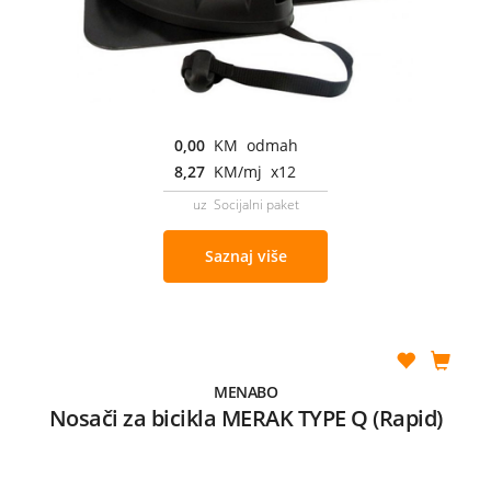
0,00
KM odmah
8,27
KM/mj x12
uz Socijalni paket
Saznaj više
MENABO
Nosači za bicikla MERAK TYPE Q (Rapid)