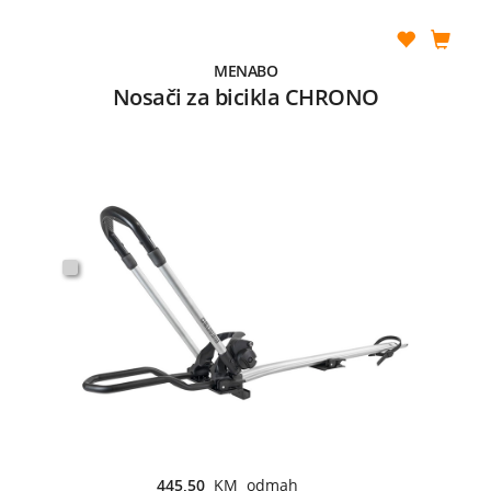
MENABO
Nosači za bicikla CHRONO
445,50
KM odmah