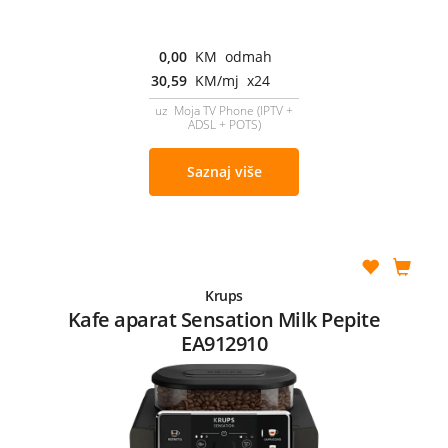
0,00
KM odmah
30,59
KM/mj x24
uz Moja TV Phone (IPTV +
ADSL + POTS)
Saznaj više
Krups
Kafe aparat Sensation Milk Pepite
EA912910