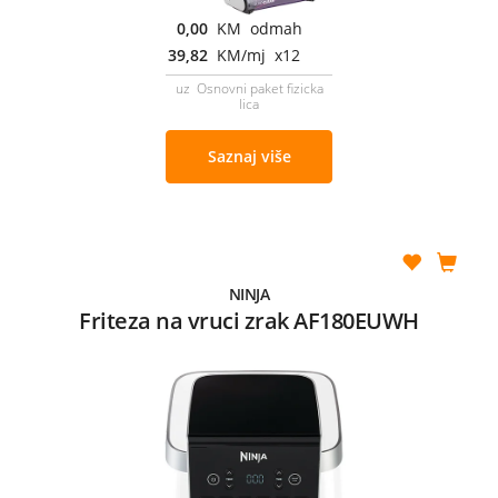
0,00
KM odmah
39,82
KM/mj x12
uz Osnovni paket fizicka
lica
Saznaj više
NINJA
Friteza na vruci zrak AF180EUWH