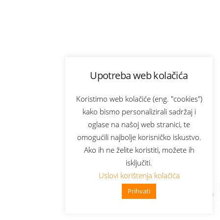
Upotreba web kolačića
Koristimo web kolačiće (eng. "cookies")
kako bismo personalizirali sadržaj i
oglase na našoj web stranici, te
omogućili najbolje korisničko iskustvo.
Ako ih ne želite koristiti, možete ih
isključiti.
Uslovi korištenja kolačića
Prihvati