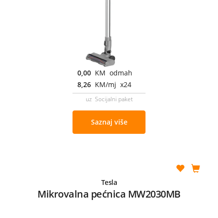
0,00
KM odmah
8,26
KM/mj x24
uz Socijalni paket
Saznaj više
Tesla
Mikrovalna pećnica MW2030MB