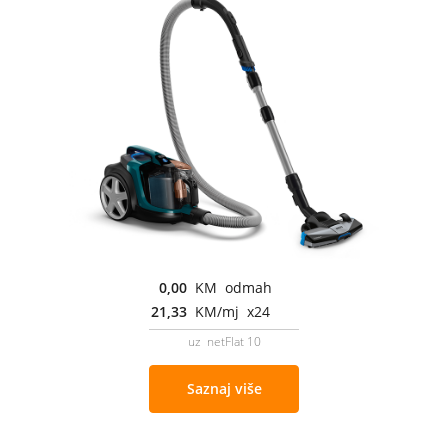
0,00
KM odmah
21,33
KM/mj x24
uz netFlat 10
Saznaj više