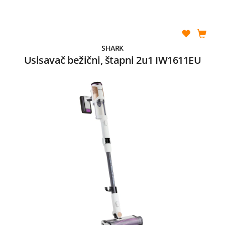
SHARK
Usisavač bežični, štapni 2u1 IW1611EU