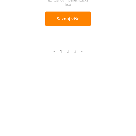
uz Osnovni paket fizicka
lica
Saznaj više
«
1
2
3
»