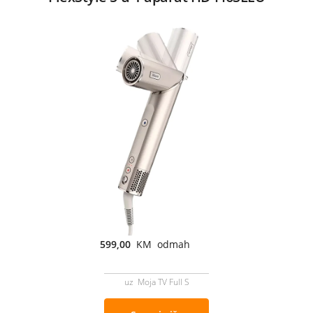
599,00
KM odmah
uz Moja TV Full S