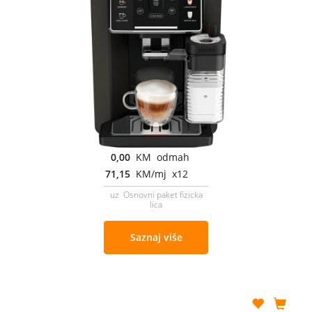
0,00
KM odmah
71,15
KM/mj x12
uz Osnovni paket fizicka
lica
Saznaj više