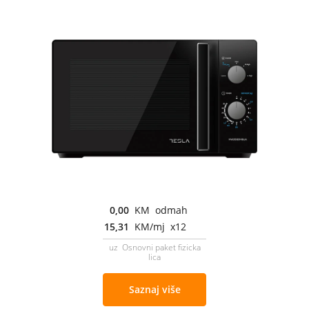
0,00
KM odmah
15,31
KM/mj x12
uz Osnovni paket fizicka
lica
Saznaj više