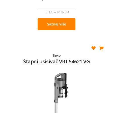
uz Moja TV Net M
Saznaj više
Beko
Štapni usisivač VRT 54621 VG