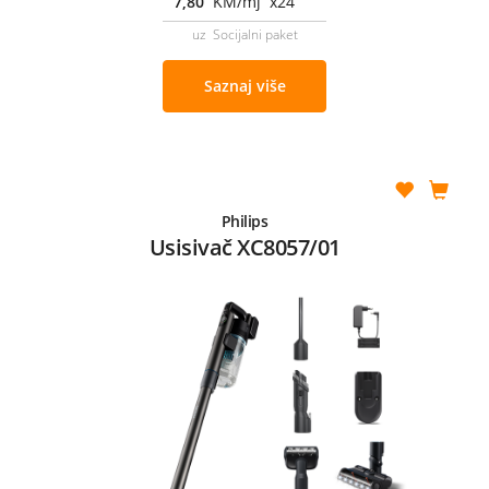
7,80
KM/mj x24
uz Socijalni paket
Saznaj više
Philips
Usisivač XC8057/01