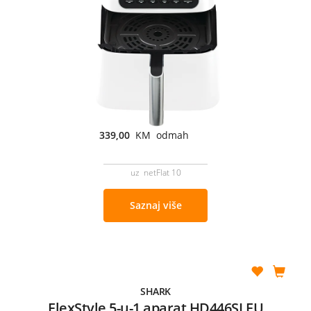
339,00
KM odmah
uz netFlat 10
Saznaj više
SHARK
FlexStyle 5-u-1 aparat HD446SLEU