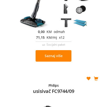
0,00
KM odmah
71,15
KM/mj x12
uz Socijalni paket
Saznaj više
Philips
usisivač FC9744/09